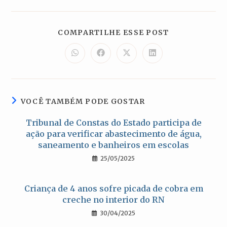
COMPARTILH
COMPARTILHE ESSE POST
ESTE
CONTEÚDO
Abre
Abre
Abre
Abre
em
em
em
em
uma
uma
uma
uma
nova
nova
nova
nova
janela
janela
janela
janela
VOCÊ TAMBÉM PODE GOSTAR
Tribunal de Constas do Estado participa de
ação para verificar abastecimento de água,
saneamento e banheiros em escolas
25/05/2025
Criança de 4 anos sofre picada de cobra em
creche no interior do RN
30/04/2025