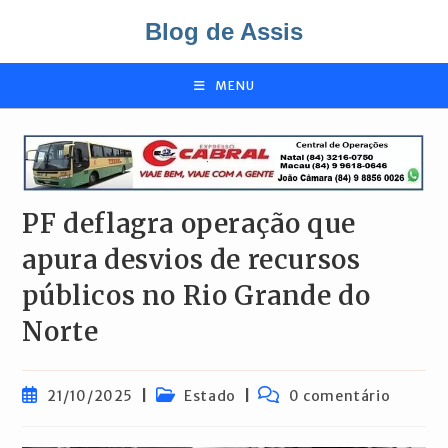
Ir
Blog de Assis
para
o
conteúdo
MENU
PF deflagra operação que
apura desvios de recursos
públicos no Rio Grande do
Norte
Post
Categoria
Comentários
21/10/2025
Estado
0 comentário
publicado:
do
do
post:
post: