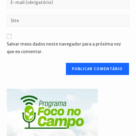
ou
seu
nome
endereço
Digite
de
de
o
usuário
e-
URL
para
mail
do
comentar
Salvar meus dados neste navegador para a próxima vez
para
seu
que eu comentar.
comentar
site
(opcional)