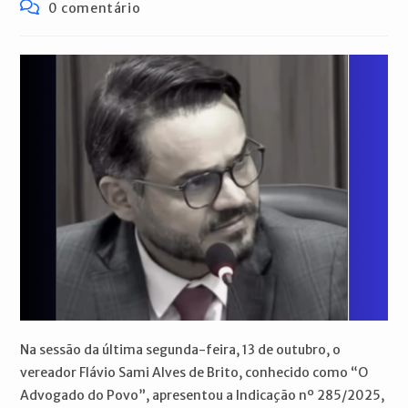
publicado:
do
Comentários
0 comentário
post:
do
post:
Na sessão da última segunda-feira, 13 de outubro, o
vereador Flávio Sami Alves de Brito, conhecido como “O
Advogado do Povo”, apresentou a Indicação nº 285/2025,