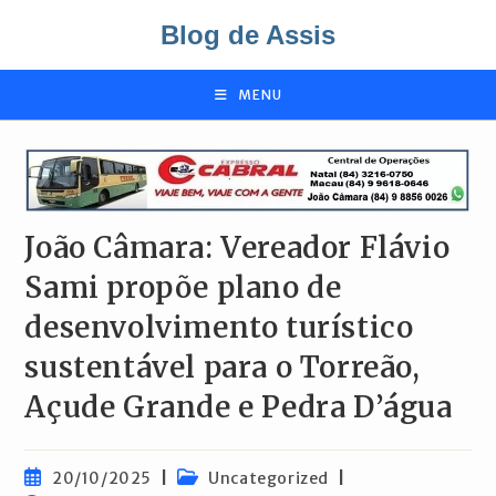
Ir
Blog de Assis
para
o
conteúdo
MENU
João Câmara: Vereador Flávio
Sami propõe plano de
desenvolvimento turístico
sustentável para o Torreão,
Açude Grande e Pedra D’água
Post
Categoria
20/10/2025
Uncategorized