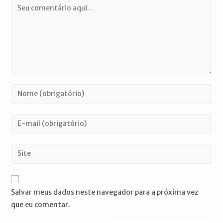
Comentário
Digite
seu
nome
Digite
ou
seu
nome
endereço
Digite
de
de
o
usuário
e-
URL
para
mail
do
comentar
Salvar meus dados neste navegador para a próxima vez
para
seu
que eu comentar.
comentar
site