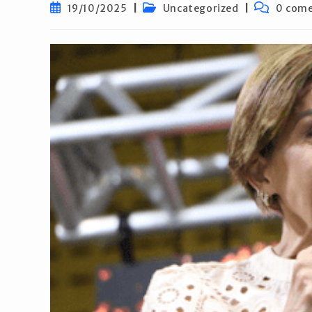
Post
Categoria
Comentári
19/10/2025
Uncategorized
0 come
publicado:
do
do
post:
post: