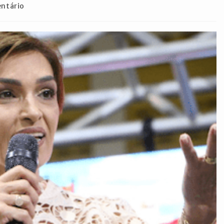
os
ntário