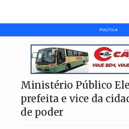
Ir
para
o
conteúdo
POLÍTICA
Ministério Público El
prefeita e vice da ci
de poder