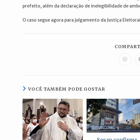
prefeito, além da declaração de inelegibilidade de amb
O caso segue agora para julgamento da Justiça Eleitoral
COMPART
Abre
em
uma
nova
janela
VOCÊ TAMBÉM PODE GOSTAR
Sesap confirma