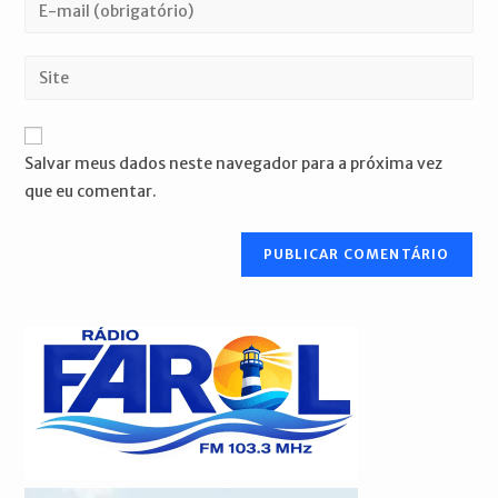
Digite
ou
seu
nome
endereço
Digite
de
de
o
usuário
e-
URL
para
mail
do
comentar
Salvar meus dados neste navegador para a próxima vez
para
seu
que eu comentar.
comentar
site
(opcional)