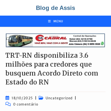
Ir
Blog de Assis
para
o
conteúdo
MENU
TRT-RN disponibiliza 3.6
milhões para credores que
busquem Acordo Direto com
Estado do RN
Post
Categoria
18/10/2025
Uncategorized
publicado:
do
Comentários
0 comentário
post:
do