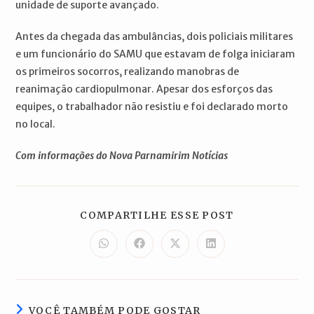
unidade de suporte avançado.
Antes da chegada das ambulâncias, dois policiais militares
e um funcionário do SAMU que estavam de folga iniciaram
os primeiros socorros, realizando manobras de
reanimação cardiopulmonar. Apesar dos esforços das
equipes, o trabalhador não resistiu e foi declarado morto
no local.
Com informações do Nova Parnamirim Notícias
COMPARTILH
COMPARTILHE ESSE POST
ESTE
CONTEÚDO
Abre
Abre
Abre
Abre
em
em
em
em
uma
uma
uma
uma
nova
nova
nova
nova
janela
janela
janela
janela
VOCÊ TAMBÉM PODE GOSTAR