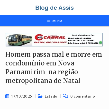
Ir
Blog de Assis
para
o
conteúdo
MENU
Homem passa mal e morre em
condomínio em Nova
Parnamirim na região
metropolitana de Natal
Post
Categoria
Comentários
17/10/2025
Estado
0 comentário
publicado:
do
do
post:
post: