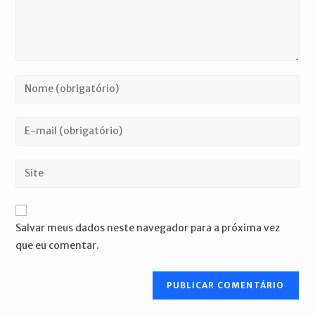
Digite
seu
nome
Digite
ou
seu
nome
endereço
Digite
de
de
o
usuário
e-
URL
para
mail
do
comentar
Salvar meus dados neste navegador para a próxima vez
para
seu
que eu comentar.
comentar
site
(opcional)