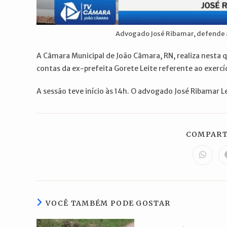
Advogado José Ribamar, defende a
A Câmara Municipal de João Câmara, RN, realiza nesta q
contas da ex-prefeita Gorete Leite referente ao exerc
A sessão teve início às 14h. O advogado José Ribamar 
COMPART
Abre
em
uma
nova
janela
VOCÊ TAMBÉM PODE GOSTAR