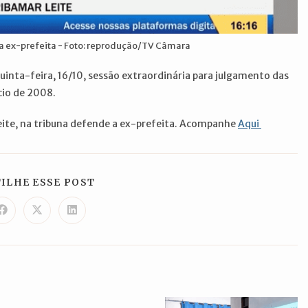
 ex-prefeita - Foto: reprodução/TV Câmara
uinta-feira, 16/10, sessão extraordinária para julgamento das
ício de 2008.
Leite, na tribuna defende a ex-prefeita. Acompanhe
Aqui
COMPARTILHAR
ILHE ESSE POST
ESTE
CONTEÚDO
Abre
Abre
Abre
em
em
em
uma
uma
uma
nova
nova
nova
janela
janela
janela