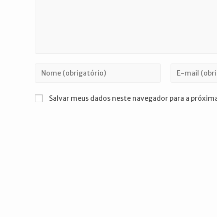
Digite
Digite
seu
seu
nome
endereço
Salvar meus dados neste navegador para a próxima
ou
de
nome
e-
de
mail
usuário
para
para
comentar
comentar