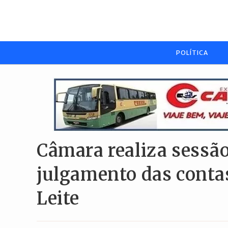
Ir
para
o
conteúdo
POLÍTICA
Câmara realiza sessão
julgamento das contas
Leite