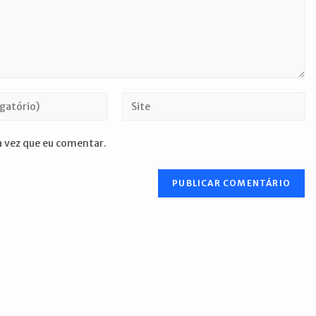
Digite
o
URL
 vez que eu comentar.
do
seu
site
(opcional)