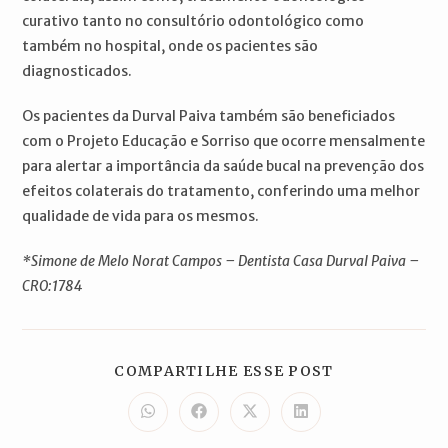
curativo tanto no consultório odontológico como
também no hospital, onde os pacientes são
diagnosticados.
Os pacientes da Durval Paiva também são beneficiados
com o Projeto Educação e Sorriso que ocorre mensalmente
para alertar a importância da saúde bucal na prevenção dos
efeitos colaterais do tratamento, conferindo uma melhor
qualidade de vida para os mesmos.
*Simone de Melo Norat Campos – Dentista Casa Durval Paiva –
CRO:1784
COMPARTILH
COMPARTILHE ESSE POST
ESTE
CONTEÚDO
Abre
Abre
Abre
Abre
em
em
em
em
uma
uma
uma
uma