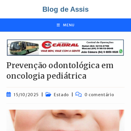
Ir
Blog de Assis
para
o
conteúdo
MENU
Prevenção odontológica em
oncologia pediátrica
Post
Categoria
Comentários
15/10/2025
Estado
0 comentário
publicado:
do
do
post:
post: