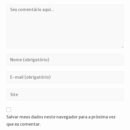
Comentário
Digite
seu
nome
Digite
ou
seu
nome
endereço
Digite
de
de
o
usuário
e-
URL
para
mail
do
comentar
Salvar meus dados neste navegador para a próxima vez
para
seu
que eu comentar.
comentar
site