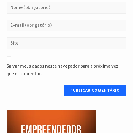
Digite
seu
nome
Digite
ou
seu
nome
endereço
Digite
de
de
o
usuário
e-
URL
para
mail
do
comentar
Salvar meus dados neste navegador para a próxima vez
para
seu
que eu comentar.
comentar
site
(opcional)