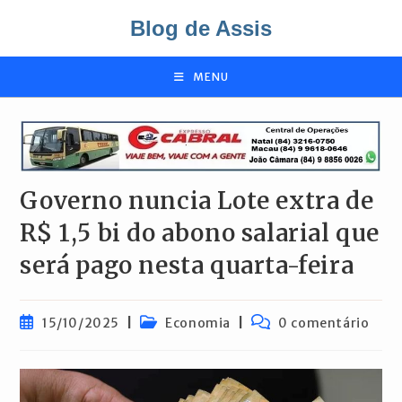
Ir
Blog de Assis
para
o
conteúdo
MENU
Governo nuncia Lote extra de
R$ 1,5 bi do abono salarial que
será pago nesta quarta-feira
Post
Categoria
Comentários
15/10/2025
Economia
0 comentário
publicado:
do
do
post:
post: