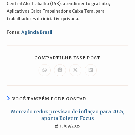
Central Alô Trabalho (158): atendimento gratuito;
Aplicativos Caixa Trabalhador e Caixa Tem, para
trabalhadores da iniciativa privada.
Fonte:
Agência Brasil
COMPARTILH
COMPARTILHE ESSE POST
ESTE
CONTEÚDO
Abre
Abre
Abre
Abre
em
em
em
em
uma
uma
uma
uma
nova
nova
nova
nova
janela
janela
janela
janela
VOCÊ TAMBÉM PODE GOSTAR
Mercado reduz previsão de inflação para 2025,
aponta Boletim Focus
15/09/2025