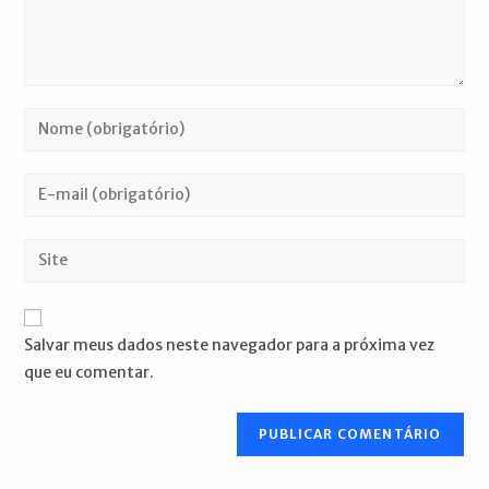
Digite
seu
nome
Digite
ou
seu
nome
endereço
Digite
de
de
o
usuário
e-
URL
para
mail
do
comentar
Salvar meus dados neste navegador para a próxima vez
para
seu
que eu comentar.
comentar
site
(opcional)