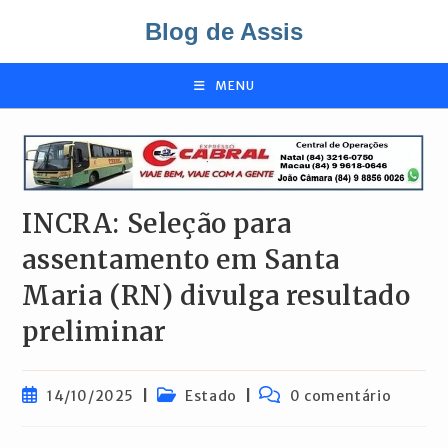
Ir
Blog de Assis
para
o
conteúdo
MENU
INCRA: Seleção para
assentamento em Santa
Maria (RN) divulga resultado
preliminar
Post
Categoria
Comentários
14/10/2025
Estado
0 comentário
publicado:
do
do
post:
post: