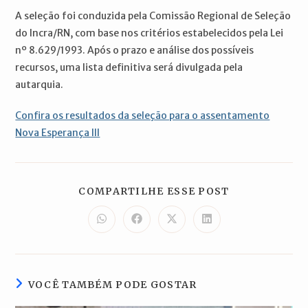
A seleção foi conduzida pela Comissão Regional de Seleção
do Incra/RN, com base nos critérios estabelecidos pela Lei
nº 8.629/1993. Após o prazo e análise dos possíveis
recursos, uma lista definitiva será divulgada pela
autarquia.
Confira os resultados da seleção para o assentamento
Nova Esperança III
COMPARTILH
COMPARTILHE ESSE POST
ESTE
CONTEÚDO
Abre
Abre
Abre
Abre
em
em
em
em
uma
uma
uma
uma
nova
nova
nova
nova
janela
janela
janela
janela
VOCÊ TAMBÉM PODE GOSTAR