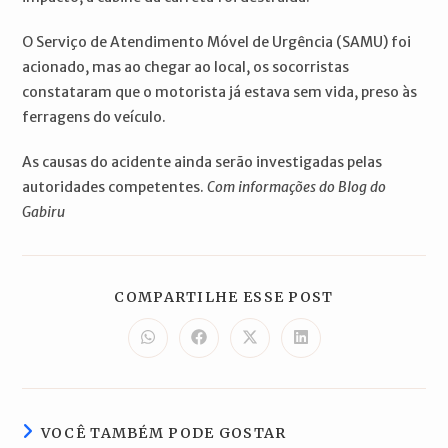
O Serviço de Atendimento Móvel de Urgência (SAMU) foi
acionado, mas ao chegar ao local, os socorristas
constataram que o motorista já estava sem vida, preso às
ferragens do veículo.
As causas do acidente ainda serão investigadas pelas
autoridades competentes.
Com informações do Blog do
Gabiru
COMPARTILH
COMPARTILHE ESSE POST
ESTE
CONTEÚDO
Abre
Abre
Abre
Abre
em
em
em
em
uma
uma
uma
uma
nova
nova
nova
nova
janela
janela
janela
janela
VOCÊ TAMBÉM PODE GOSTAR