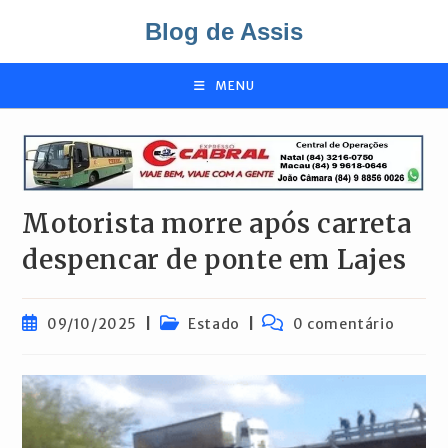
Ir
Blog de Assis
para
o
conteúdo
MENU
Motorista morre após carreta
despencar de ponte em Lajes
Post
Categoria
Comentários
09/10/2025
Estado
0 comentário
publicado:
do
do
post:
post: