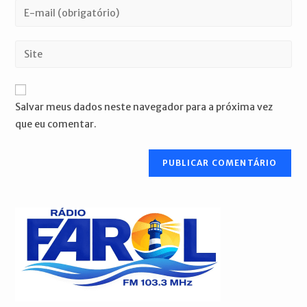
nome
Digite
ou
seu
nome
endereço
Digite
de
de
o
usuário
e-
URL
para
mail
do
comentar
Salvar meus dados neste navegador para a próxima vez
para
seu
que eu comentar.
comentar
site
(opcional)