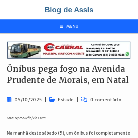
Ir
Blog de Assis
para
o
conteúdo
MENU
Ônibus pega fogo na Avenida
Prudente de Morais, em Natal
Post
Categoria
Comentários
05/10/2025
Estado
0 comentário
publicado:
do
do
post:
post:
Foto: reprodução/Via Certa
Na manhã deste sábado (5), um ônibus foi completamente