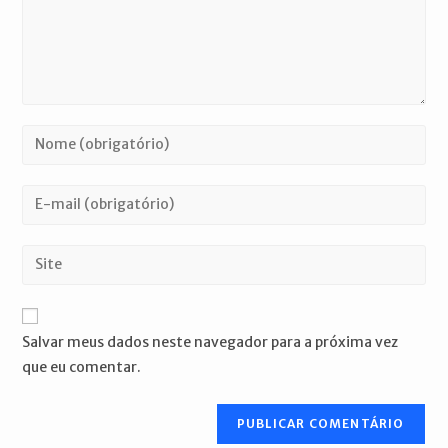
Digite
seu
nome
Digite
ou
seu
nome
endereço
Digite
de
de
o
usuário
e-
URL
para
mail
do
comentar
Salvar meus dados neste navegador para a próxima vez
para
seu
que eu comentar.
comentar
site
(opcional)