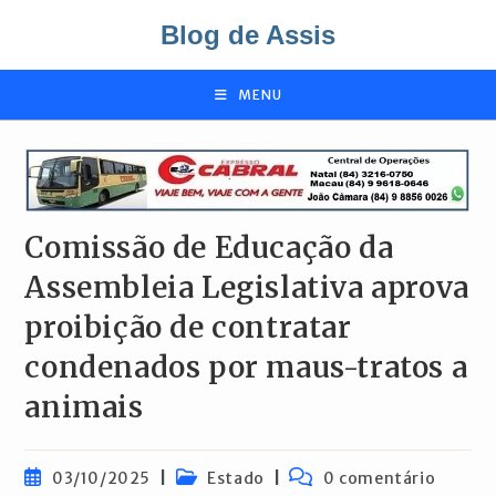
Ir
Blog de Assis
para
o
conteúdo
MENU
Comissão de Educação da
Assembleia Legislativa aprova
proibição de contratar
condenados por maus-tratos a
animais
Post
Categoria
Comentários
03/10/2025
Estado
0 comentário