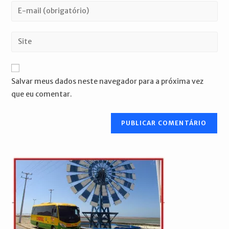
nome
Digite
ou
seu
nome
endereço
Digite
de
de
o
usuário
e-
URL
para
mail
do
comentar
Salvar meus dados neste navegador para a próxima vez
para
seu
que eu comentar.
comentar
site
(opcional)