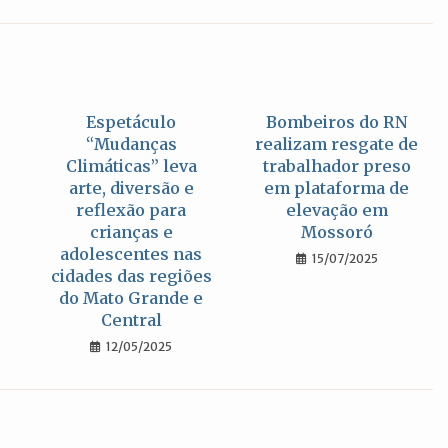
uma
uma
uma
nova
nova
nova
janela
janela
janela
Espetáculo
Bombeiros do RN
“Mudanças
realizam resgate de
Climáticas” leva
trabalhador preso
arte, diversão e
em plataforma de
reflexão para
elevação em
crianças e
Mossoró
adolescentes nas
15/07/2025
cidades das regiões
do Mato Grande e
Central
12/05/2025