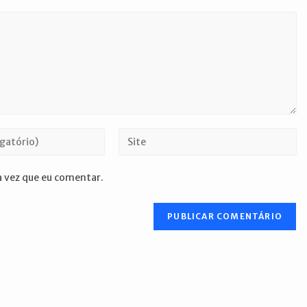
Digite
o
URL
 vez que eu comentar.
do
seu
site
(opcional)