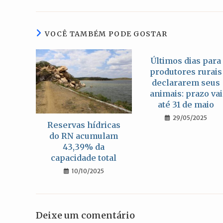
uma
nova
janela
VOCÊ TAMBÉM PODE GOSTAR
Últimos dias para
produtores rurais
declararem seus
animais: prazo vai
até 31 de maio
29/05/2025
Reservas hídricas
do RN acumulam
43,39% da
capacidade total
10/10/2025
Deixe um comentário