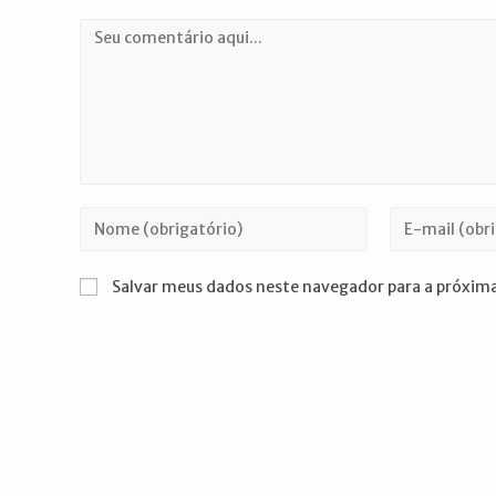
Comentário
Digite
Digite
seu
seu
nome
endereço
Salvar meus dados neste navegador para a próxima
ou
de
nome
e-
de
mail
usuário
para
para
comentar
comentar