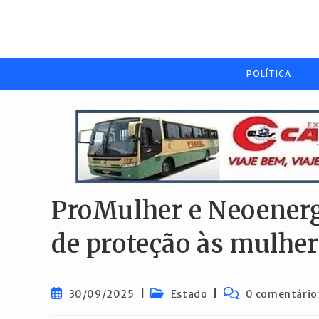
Ir
para
o
conteúdo
POLÍTICA
ProMulher e Neoenerg
de proteção às mulhe
Post
Categoria
Comentários
30/09/2025
Estado
0 comentário
publicado:
do
do