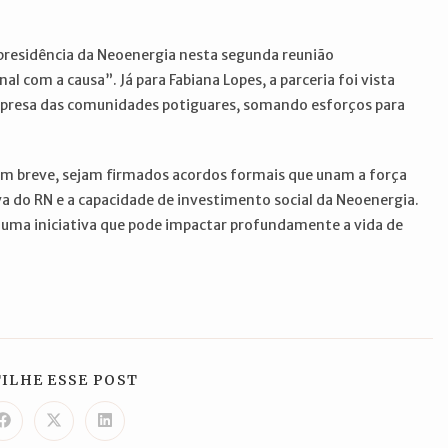
 presidência da Neoenergia nesta segunda reunião
l com a causa”. Já para Fabiana Lopes, a parceria foi vista
presa das comunidades potiguares, somando esforços para
 em breve, sejam firmados acordos formais que unam a força
va do RN e a capacidade de investimento social da Neoenergia.
 uma iniciativa que pode impactar profundamente a vida de
COMPARTILHAR
ILHE ESSE POST
ESTE
CONTEÚDO
Abre
Abre
Abre
em
em
em