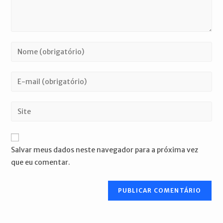
Digite
seu
nome
Digite
ou
seu
nome
endereço
Digite
de
de
o
usuário
e-
URL
para
mail
do
comentar
Salvar meus dados neste navegador para a próxima vez
para
seu
que eu comentar.
comentar
site
(opcional)