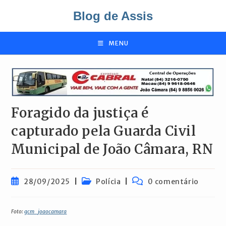
Ir
Blog de Assis
para
o
conteúdo
MENU
Foragido da justiça é
capturado pela Guarda Civil
Municipal de João Câmara, RN
Post
Categoria
Comentários
28/09/2025
Polícia
0 comentário
publicado:
do
do
post:
post:
Foto:
gcm_joaocamara