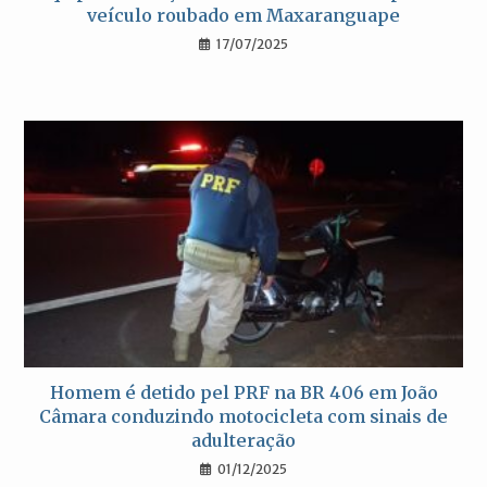
veículo roubado em Maxaranguape
17/07/2025
Homem é detido pel PRF na BR 406 em João
Câmara conduzindo motocicleta com sinais de
adulteração
01/12/2025