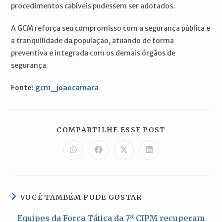
procedimentos cabíveis pudessem ser adotados.
A GCM reforça seu compromisso com a segurança pública e
a tranquilidade da população, atuando de forma
preventiva e integrada com os demais órgãos de
segurança.
Fonte:
gcm_joaocamara
COMPARTILH
COMPARTILHE ESSE POST
ESTE
CONTEÚDO
Abre
Abre
Abre
Abre
em
em
em
em
uma
uma
uma
uma
nova
nova
nova
nova
janela
janela
janela
janela
VOCÊ TAMBÉM PODE GOSTAR
Equipes da Força Tática da 7ª CIPM recuperam