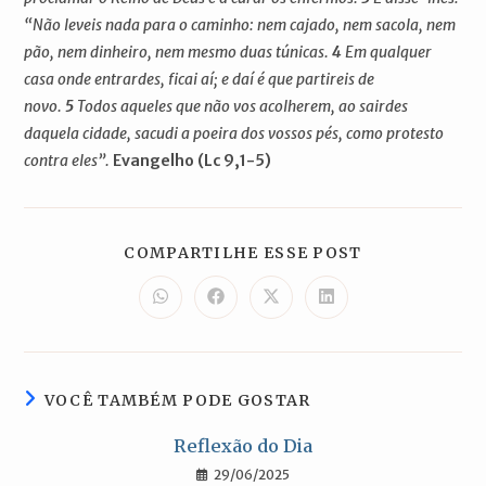
“Não leveis nada para o caminho: nem cajado, nem sacola, nem
pão, nem dinheiro, nem mesmo duas túnicas.
4
Em qualquer
casa onde entrardes, ficai aí; e daí é que partireis de
novo.
5
Todos aqueles que não vos acolherem, ao sairdes
daquela cidade, sacudi a poeira dos vossos pés, como protesto
contra eles”.
Evangelho (Lc 9,1-5)
COMPARTILH
COMPARTILHE ESSE POST
ESTE
CONTEÚDO
Abre
Abre
Abre
Abre
em
em
em
em
uma
uma
uma
uma
nova
nova
nova
nova
janela
janela
janela
janela
VOCÊ TAMBÉM PODE GOSTAR
Reflexão do Dia
29/06/2025