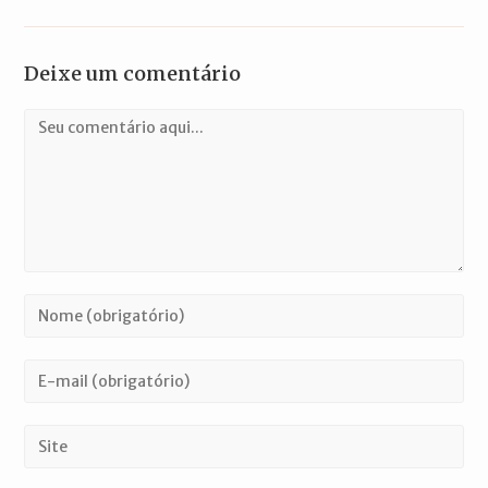
Deixe um comentário
Comentário
Digite
seu
nome
Digite
ou
seu
nome
endereço
Digite
de
de
o
usuário
e-