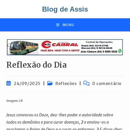
Ir
Blog de Assis
para
o
conteúdo
MENU
Reflexão do Dia
Post
Categoria
Comentários
24/09/2025
Reflexões
0 comentário
publicado:
do
do
post:
post:
Imagem: CN
Jesus convocou os Doze, deu-lhes poder e autoridade sobre
todos os demônios e para curar doenças,
2
e enviou-os a
proclamar o Reino de Deus e a curar os enfermos.
3
E disse-lhes: