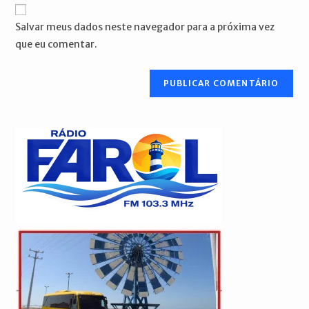
URL
para
mail
do
comentar
Salvar meus dados neste navegador para a próxima vez
para
seu
que eu comentar.
comentar
site
(opcional)