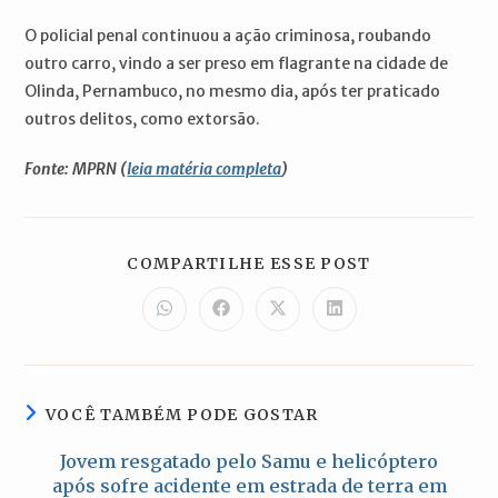
O policial penal continuou a ação criminosa, roubando
outro carro, vindo a ser preso em flagrante na cidade de
Olinda, Pernambuco, no mesmo dia, após ter praticado
outros delitos, como extorsão.
Fonte: MPRN (
leia matéria completa
)
COMPARTILH
COMPARTILHE ESSE POST
ESTE
CONTEÚDO
Abre
Abre
Abre
Abre
em
em
em
em
uma
uma
uma
uma
nova
nova
nova
nova
janela
janela
janela
janela
VOCÊ TAMBÉM PODE GOSTAR
Jovem resgatado pelo Samu e helicóptero
após sofre acidente em estrada de terra em