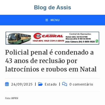
Ir
Blog de Assis
para
o
conteúdo
MENU
Policial penal é condenado a
43 anos de reclusão por
latrocínios e roubos em Natal
Post
Categoria
Comentários
24/09/2025
Estado
0 comentário
publicado:
do
do
post:
post:
Foto: MPRN