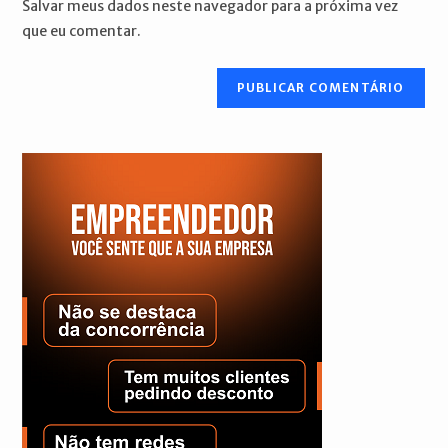
Salvar meus dados neste navegador para a próxima vez
para
seu
que eu comentar.
comentar
site
(opcional)