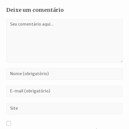
Deixe um comentário
Comentário
Digite
seu
nome
Digite
ou
seu
nome
endereço
Digite
de
de
o
usuário
e-
URL
para
mail
do
comentar