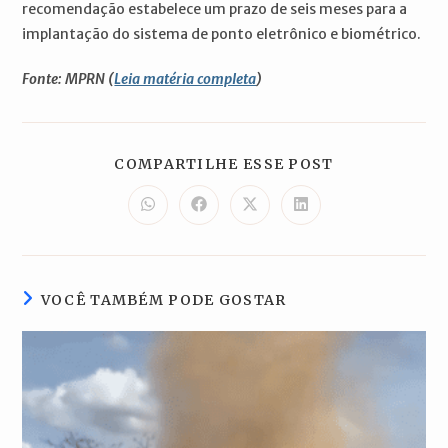
recomendação estabelece um prazo de seis meses para a
implantação do sistema de ponto eletrônico e biométrico.
Fonte: MPRN (
Leia matéria completa
)
COMPARTILH
COMPARTILHE ESSE POST
ESTE
CONTEÚDO
Abre
Abre
Abre
Abre
em
em
em
em
uma
uma
uma
uma
nova
nova
nova
nova
janela
janela
janela
janela
VOCÊ TAMBÉM PODE GOSTAR