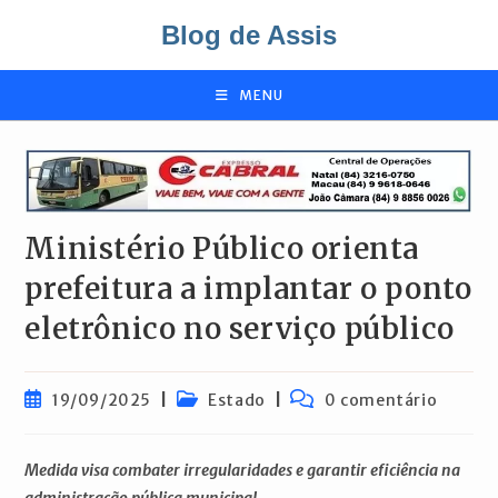
Ir
Blog de Assis
para
o
conteúdo
MENU
Ministério Público orienta
prefeitura a implantar o ponto
eletrônico no serviço público
Post
Categoria
Comentários
19/09/2025
Estado
0 comentário
publicado:
do
do
post:
post:
Medida visa combater irregularidades e garantir eficiência na