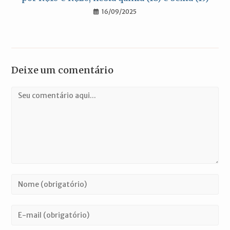
16/09/2025
Deixe um comentário
Comentário
Digite
seu
nome
Digite
ou
seu