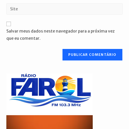
nome
endereço
Digite
de
de
o
usuário
e-
URL
para
mail
do
comentar
Salvar meus dados neste navegador para a próxima vez
para
seu
que eu comentar.
comentar
site
(opcional)