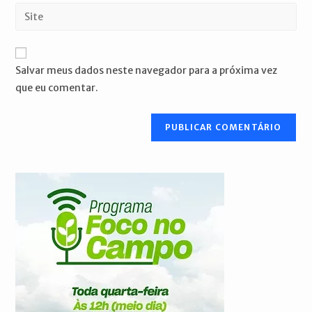
endereço
Digite
de
de
o
usuário
e-
URL
para
mail
do
comentar
Salvar meus dados neste navegador para a próxima vez
para
seu
que eu comentar.
comentar
site
(opcional)