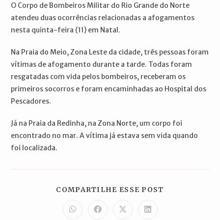
O Corpo de Bombeiros Militar do Rio Grande do Norte
atendeu duas ocorrências relacionadas a afogamentos
nesta quinta-feira (11) em Natal.
Na Praia do Meio, Zona Leste da cidade, três pessoas foram
vítimas de afogamento durante a tarde. Todas foram
resgatadas com vida pelos bombeiros, receberam os
primeiros socorros e foram encaminhadas ao Hospital dos
Pescadores.
Já na Praia da Redinha, na Zona Norte, um corpo foi
encontrado no mar. A vítima já estava sem vida quando
foi localizada.
COMPARTILH
COMPARTILHE ESSE POST
ESTE
CONTEÚDO
Abre
Abre
Abre
Abre
em
em
em
em