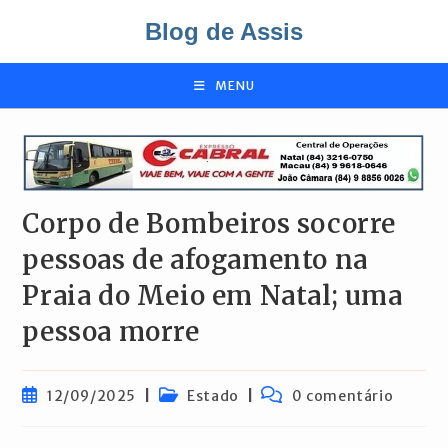
Ir
Blog de Assis
para
o
conteúdo
MENU
Corpo de Bombeiros socorre
pessoas de afogamento na
Praia do Meio em Natal; uma
pessoa morre
Post
Categoria
Comentários
12/09/2025
Estado
0 comentário
publicado:
do
do
post:
post: