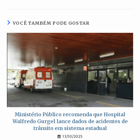
uma
uma
uma
uma
nova
nova
nova
nova
janela
janela
janela
janela
VOCÊ TAMBÉM PODE GOSTAR
Ministério Público recomenda que Hospital
Walfredo Gurgel lance dados de acidentes de
trânsito em sistema estadual
13/10/2025