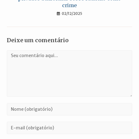
crime
02/12/2025
Deixe um comentário
Comentário
Digite
seu
nome
Digite
ou
seu
nome