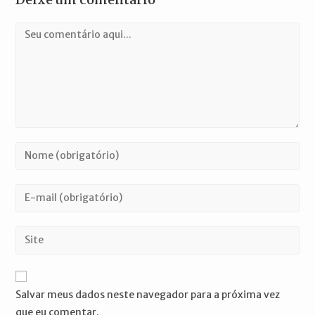
Comentário
Digite
seu
nome
Digite
ou
seu
nome
endereço
Digite
de
de
o
usuário
e-
URL
para
mail
do
comentar
Salvar meus dados neste navegador para a próxima vez
para
seu
que eu comentar.
comentar