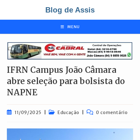
Ir
Blog de Assis
para
o
conteúdo
MENU
IFRN Campus João Câmara
abre seleção para bolsista do
NAPNE
Post
Categoria
Comentários
11/09/2025
Educação
0 comentário
publicado:
do
do
post:
post: