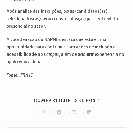
Após análise das inscrições, os(as) candidatos(as)
selecionados(as) serão convocados(as) para entrevista
presencial no setor.
A coordenação do NAPNE destaca que esta é uma
oportunidade para contribuir com ações de
inclusão e
acessibilidade
no
Campus
, além de adquirir experiência no
apoio educacional.
Fonte: IFRN JC
COMPARTILH
COMPARTILHE ESSE POST
ESTE
CONTEÚDO
Abre
Abre
Abre
Abre
em
em
em
em
uma
uma
uma
uma
nova
nova
nova
nova
janela
janela
janela
janela