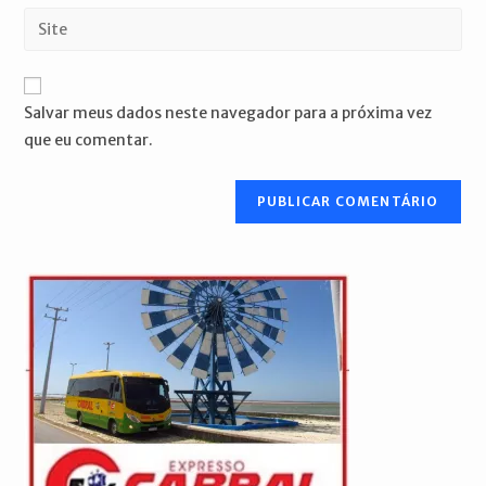
endereço
Digite
de
de
o
usuário
e-
URL
para
mail
do
comentar
Salvar meus dados neste navegador para a próxima vez
para
seu
que eu comentar.
comentar
site
(opcional)