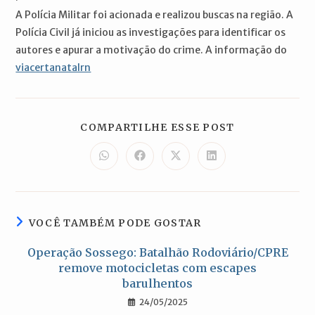
A Polícia Militar foi acionada e realizou buscas na região. A
Polícia Civil já iniciou as investigações para identificar os
autores e apurar a motivação do crime. A informação do
viacertanatalrn
COMPARTILH
COMPARTILHE ESSE POST
ESTE
CONTEÚDO
Abre
Abre
Abre
Abre
em
em
em
em
uma
uma
uma
uma
nova
nova
nova
nova
janela
janela
janela
janela
VOCÊ TAMBÉM PODE GOSTAR
Operação Sossego: Batalhão Rodoviário/CPRE
remove motocicletas com escapes
barulhentos
24/05/2025