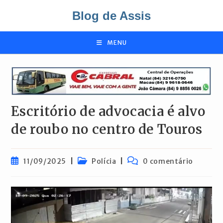
Ir
Blog de Assis
para
o
conteúdo
MENU
Escritório de advocacia é alvo
de roubo no centro de Touros
Post
Categoria
Comentários
11/09/2025
Polícia
0 comentário
publicado:
do
do
post:
post: