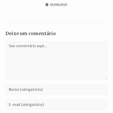
30/08/2025
Deixe um comentário
Comentário
Digite
seu
nome
Digite
ou
seu
nome