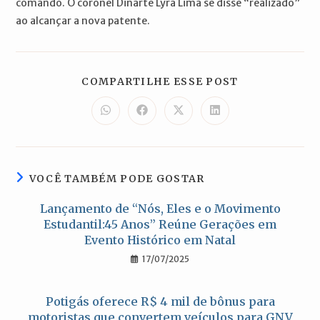
comando. O coronel Dinarte Lyra Lima se disse “realizado”
ao alcançar a nova patente.
COMPARTILH
COMPARTILHE ESSE POST
ESTE
CONTEÚDO
Abre
Abre
Abre
Abre
em
em
em
em
uma
uma
uma
uma
nova
nova
nova
nova
janela
janela
janela
janela
VOCÊ TAMBÉM PODE GOSTAR
Lançamento de “Nós, Eles e o Movimento
Estudantil:45 Anos” Reúne Gerações em
Evento Histórico em Natal
17/07/2025
Potigás oferece R$ 4 mil de bônus para
motoristas que convertem veículos para GNV