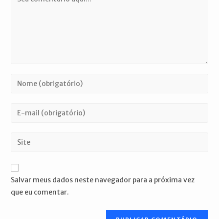
Digite
seu
nome
Digite
ou
seu
nome
endereço
Digite
de
de
o
usuário
e-
URL
para
mail
do
comentar
Salvar meus dados neste navegador para a próxima vez
para
seu
que eu comentar.
comentar
site
(opcional)