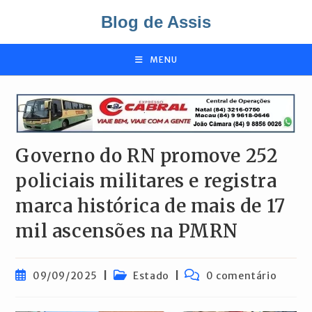
Ir
Blog de Assis
para
o
conteúdo
MENU
Governo do RN promove 252
policiais militares e registra
marca histórica de mais de 17
mil ascensões na PMRN
Post
Categoria
Comentários
09/09/2025
Estado
0 comentário
publicado:
do
do
post:
post: