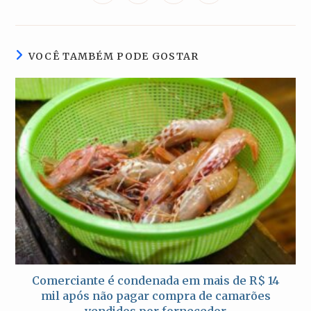
em
em
em
em
uma
uma
uma
uma
nova
nova
nova
nova
janela
janela
janela
janela
VOCÊ TAMBÉM PODE GOSTAR
Comerciante é condenada em mais de R$ 14
mil após não pagar compra de camarões
vendidos por fornecedor