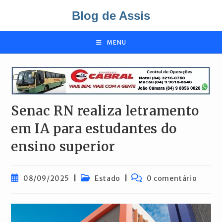
Ir
Blog de Assis
para
o
conteúdo
MENU
Senac RN realiza letramento
em IA para estudantes do
ensino superior
Post
Categoria
Comentários
08/09/2025
Estado
0 comentário
publicado:
do
do
post:
post: