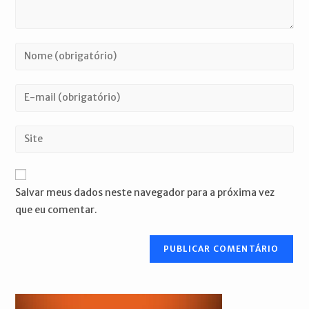
Digite
seu
nome
Digite
ou
seu
nome
endereço
Digite
de
de
o
usuário
e-
URL
para
mail
do
comentar
Salvar meus dados neste navegador para a próxima vez
para
seu
que eu comentar.
comentar
site
(opcional)