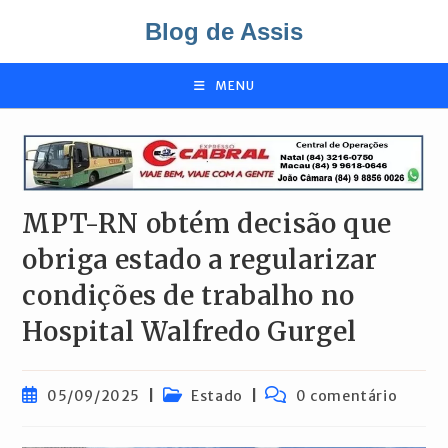
Ir
Blog de Assis
para
o
conteúdo
MENU
MPT-RN obtém decisão que
obriga estado a regularizar
condições de trabalho no
Hospital Walfredo Gurgel
Post
Categoria
Comentários
05/09/2025
Estado
0 comentário
publicado:
do
do
post:
post: