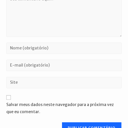
Digite
seu
nome
Digite
ou
seu
nome
endereço
Digite
de
de
o
usuário
e-
URL
para
mail
do
comentar
Salvar meus dados neste navegador para a próxima vez
para
seu
que eu comentar.
comentar
site
(opcional)