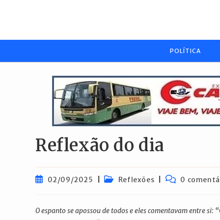
Ir
para
o
conteúdo
POLÍTICA
Reflexão do dia
Post
Categoria
Comentários
02/09/2025
Reflexões
0 comentá
publicado:
do
do
post:
post:
O espanto se apossou de todos e eles comentavam entre si: 