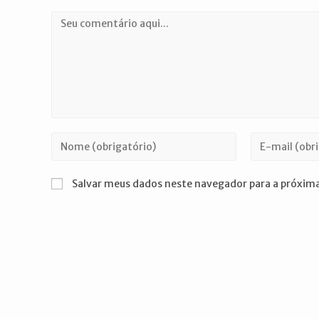
Comentário
Digite
Digite
seu
seu
nome
endereço
Salvar meus dados neste navegador para a próxima
ou
de
nome
e-
de
mail
usuário
para
para
comentar
comentar