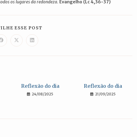
todos os lugares da redondeza.
Evangelho (Lc 4,36-37)
COMPARTILHAR
ILHE ESSE POST
ESTE
CONTEÚDO
Abre
Abre
Abre
em
em
em
uma
uma
uma
nova
nova
nova
janela
janela
janela
Reflexão do dia
Reflexão do dia
24/08/2025
21/09/2025