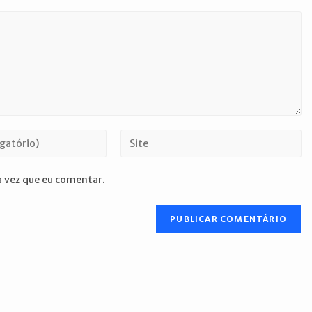
Digite
o
URL
 vez que eu comentar.
do
seu
site
(opcional)