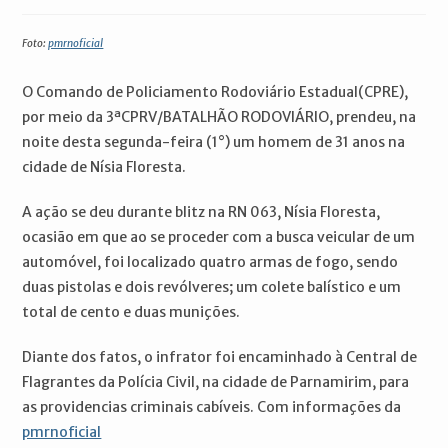
publicado:
do
do
post:
post:
Foto:
pmrnoficial
O Comando de Policiamento Rodoviário Estadual(CPRE),
por meio da 3ªCPRV/BATALHÃO RODOVIÁRIO, prendeu, na
noite desta segunda-feira (1°) um homem de 31 anos na
cidade de Nísia Floresta.
A ação se deu durante blitz na RN 063, Nísia Floresta,
ocasião em que ao se proceder com a busca veicular de um
automóvel, foi localizado quatro armas de fogo, sendo
duas pistolas e dois revólveres; um colete balístico e um
total de cento e duas munições.
Diante dos fatos, o infrator foi encaminhado à Central de
Flagrantes da Polícia Civil, na cidade de Parnamirim, para
as providencias criminais cabíveis. Com informações da
pmrnoficial