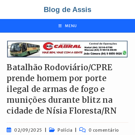
Ir
Blog de Assis
para
o
conteúdo
MENU
Batalhão Rodoviário/CPRE
prende homem por porte
ilegal de armas de fogo e
munições durante blitz na
cidade de Nísia Floresta/RN
Post
Categoria
Comentários
02/09/2025
Polícia
0 comentário