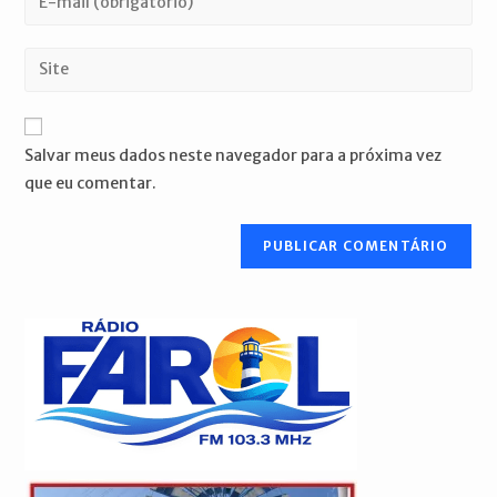
ou
seu
nome
endereço
Digite
de
de
o
usuário
e-
URL
para
mail
do
comentar
Salvar meus dados neste navegador para a próxima vez
para
seu
que eu comentar.
comentar
site
(opcional)