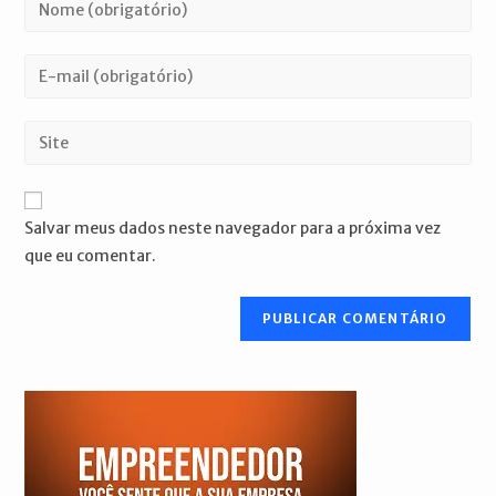
Digite
seu
nome
Digite
ou
seu
nome
endereço
Digite
de
de
o
usuário
e-
URL
para
mail
do
comentar
Salvar meus dados neste navegador para a próxima vez
para
seu
que eu comentar.
comentar
site
(opcional)