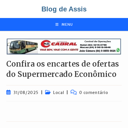
Ir
Blog de Assis
para
o
conteúdo
MENU
Confira os encartes de ofertas
do Supermercado Econômico
Post
Categoria
Comentários
31/08/2025
Local
0 comentário
publicado:
do
do
post:
post: