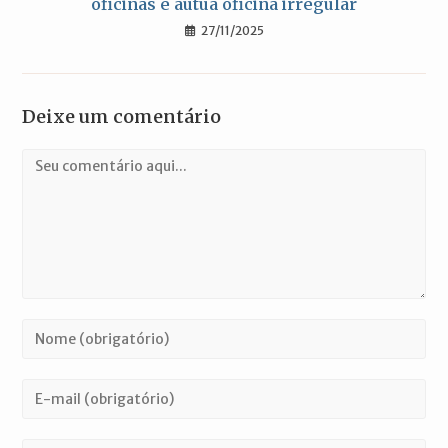
oficinas e autua oficina irregular
27/11/2025
Deixe um comentário
Comentário
Digite
seu
nome
Digite
ou
seu
nome
endereço