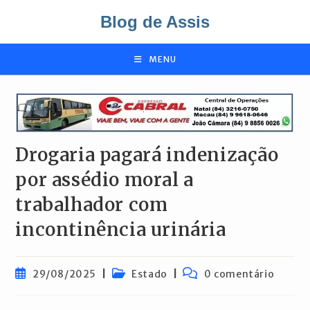
Ir
Blog de Assis
para
o
conteúdo
MENU
Drogaria pagará indenização
por assédio moral a
trabalhador com
incontinência urinária
Post
Categoria
Comentários
29/08/2025
Estado
0 comentário
publicado:
do
do
post:
post: