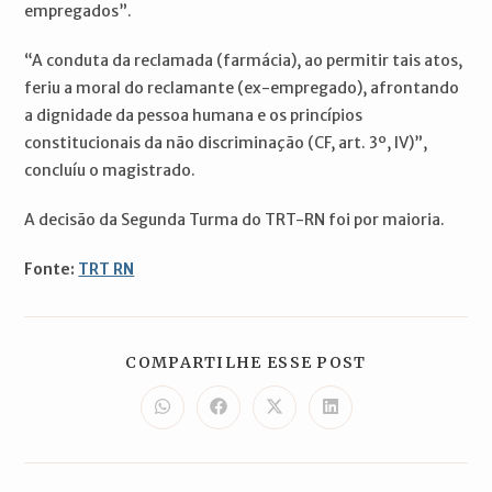
empregados”.
“A conduta da reclamada (farmácia), ao permitir tais atos,
feriu a moral do reclamante (ex-empregado), afrontando
a dignidade da pessoa humana e os princípios
constitucionais da não discriminação (CF, art. 3º, IV)”,
concluíu o magistrado.
A decisão da Segunda Turma do TRT-RN foi por maioria.
Fonte:
TRT RN
COMPARTILH
COMPARTILHE ESSE POST
ESTE
CONTEÚDO
Abre
Abre
Abre
Abre
em
em
em
em
uma
uma
uma
uma
nova
nova
nova
nova
janela
janela
janela
janela