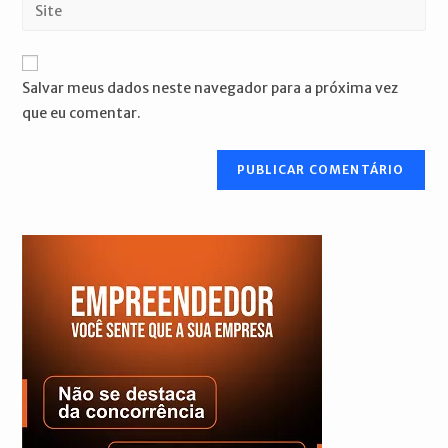
Digite
de
de
o
usuário
e-
URL
para
mail
do
comentar
Salvar meus dados neste navegador para a próxima vez
para
seu
que eu comentar.
comentar
site
(opcional)