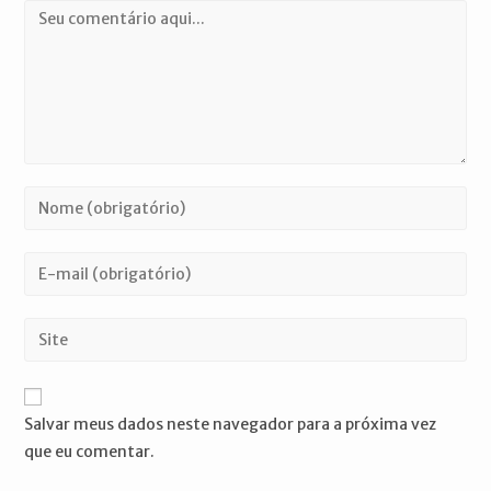
Comentário
Digite
seu
nome
Digite
ou
seu
nome
endereço
Digite
de
de
o
usuário
e-
URL
para
mail
do
comentar
Salvar meus dados neste navegador para a próxima vez
para
seu
que eu comentar.
comentar
site