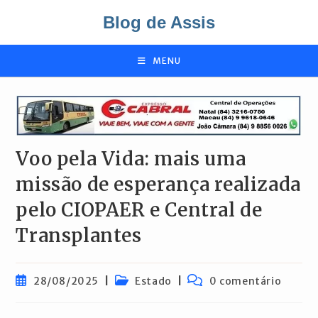
Ir
Blog de Assis
para
o
conteúdo
MENU
Voo pela Vida: mais uma
missão de esperança realizada
pelo CIOPAER e Central de
Transplantes
Post
Categoria
Comentários
28/08/2025
Estado
0 comentário
publicado:
do
do
post:
post: