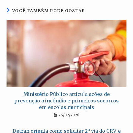
janela
janela
janela
janela
VOCÊ TAMBÉM PODE GOSTAR
Ministério Público articula ações de
prevenção a incêndio e primeiros socorros
em escolas municipais
26/02/2026
Detran orienta como solicitar 2ª via do CRV-e