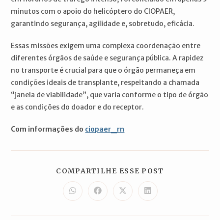
minutos com o apoio do helicóptero do CIOPAER,
garantindo segurança, agilidade e, sobretudo, eficácia.
Essas missões exigem uma complexa coordenação entre
diferentes órgãos de saúde e segurança pública. A rapidez
no transporte é crucial para que o órgão permaneça em
condições ideais de transplante, respeitando a chamada
“janela de viabilidade”, que varia conforme o tipo de órgão
e as condições do doador e do receptor.
Com informações do
ciopaer_rn
COMPARTILH
COMPARTILHE ESSE POST
ESTE
CONTEÚDO
Abre
Abre
Abre
Abre
em
em
em
em
uma
uma
uma
uma
nova
nova
nova
nova