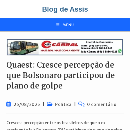
Ir
Blog de Assis
para
o
conteúdo
MENU
Quaest: Cresce percepção de
que Bolsonaro participou de
plano de golpe
Post
Categoria
Comentários
25/08/2025
Política
0 comentário
publicado:
do
do
post:
post:
Cresce a percepção entre os brasileiros de que o ex-