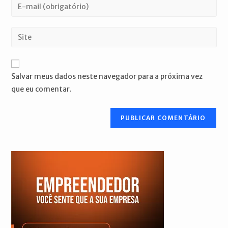
Digite
ou
seu
nome
endereço
Digite
de
de
o
usuário
e-
URL
para
mail
do
comentar
Salvar meus dados neste navegador para a próxima vez
para
seu
que eu comentar.
comentar
site
(opcional)