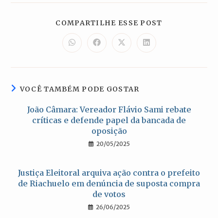
COMPARTILH
COMPARTILHE ESSE POST
ESTE
CONTEÚDO
Abre
Abre
Abre
Abre
em
em
em
em
uma
uma
uma
uma
nova
nova
nova
nova
janela
janela
janela
janela
VOCÊ TAMBÉM PODE GOSTAR
João Câmara: Vereador Flávio Sami rebate
críticas e defende papel da bancada de
oposição
20/05/2025
Justiça Eleitoral arquiva ação contra o prefeito
de Riachuelo em denúncia de suposta compra
de votos
26/06/2025