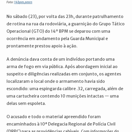
Foto:
14bpm.pmrn
No sábado (23), por volta das 23h, durante patrulhamento
de rotina na rua da rodoviária, a guarnição do Grupo Tático
Operacional (GTO) do 14º BPM se deparou com uma
ocorrência em andamento pela Guarda Municipal e
prontamente prestou apoio à ação.
A denúncia dava conta de um indivíduo portando uma
arma de fogo em via pública. Após abordagem inicial ao
suspeito e diligências realizadas em conjunto, os agentes
localizaram o local onde o armamento havia sido
escondido: uma espingarda calibre .32, carregada, além de
uma cartucheira contendo 10 munições intactas — uma
delas sem espoleta.
O acusado e todo o material apreendido foram
encaminhados à 10ª Delegacia Regional de Polícia Civil
(DRPC) para as providências cabíveis.
Com informações da