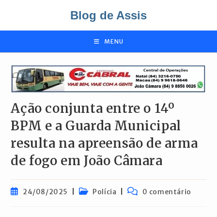
Ir
Blog de Assis
para
o
conteúdo
MENU
Ação conjunta entre o 14º
BPM e a Guarda Municipal
resulta na apreensão de arma
de fogo em João Câmara
Post
Categoria
Comentários
24/08/2025
Polícia
0 comentário
publicado:
do
do
post:
post: