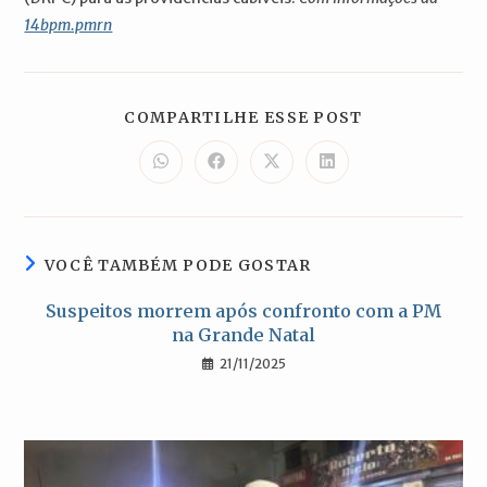
14bpm.pmrn
COMPARTILH
COMPARTILHE ESSE POST
ESTE
CONTEÚDO
Abre
Abre
Abre
Abre
em
em
em
em
uma
uma
uma
uma
nova
nova
nova
nova
janela
janela
janela
janela
VOCÊ TAMBÉM PODE GOSTAR
Suspeitos morrem após confronto com a PM
na Grande Natal
21/11/2025