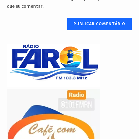
seu
que eu comentar.
comentar
site
(opcional)