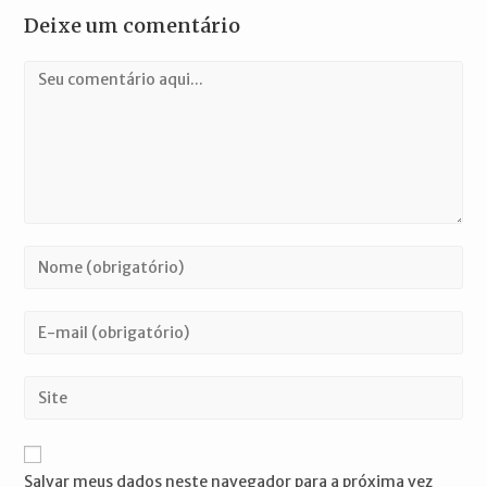
Deixe um comentário
Comentário
Digite
seu
nome
Digite
ou
seu
nome
endereço
Digite
de
de
o
usuário
e-
URL
para
mail
do
comentar
Salvar meus dados neste navegador para a próxima vez
para