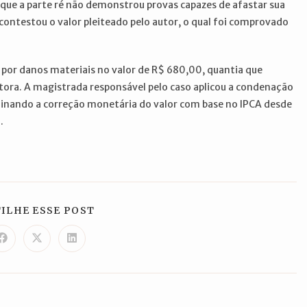
que a parte ré não demonstrou provas capazes de afastar sua
contestou o valor pleiteado pelo autor, o qual foi comprovado
o por danos materiais no valor de R$ 680,00, quantia que
tora. A magistrada responsável pelo caso aplicou a condenação
rminando a correção monetária do valor com base no IPCA desde
a.
COMPARTILHAR
ILHE ESSE POST
ESTE
CONTEÚDO
Abre
Abre
Abre
em
em
em
uma
uma
uma
nova
nova
nova
janela
janela
janela