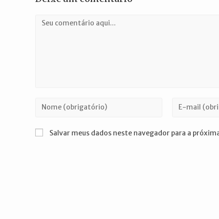
Comentário
Digite
Digite
seu
seu
nome
endereço
Salvar meus dados neste navegador para a próxima
ou
de
nome
e-
de
mail
usuário
para
para
comentar
comentar