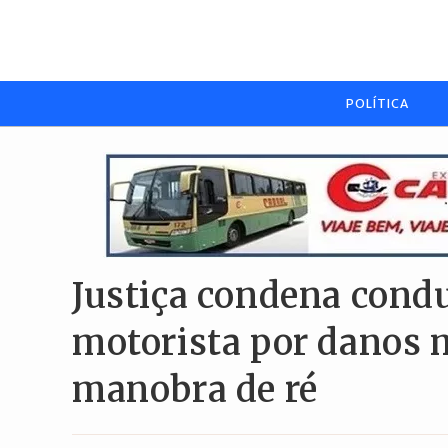
Ir
para
o
conteúdo
POLÍTICA
Justiça condena condu
motorista por danos m
manobra de ré