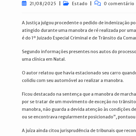
Post
Categoria
Comentários
21/08/2025
Estado
0 comentário
publicado:
do
do
post:
post:
A Justiça julgou procedente o pedido de indenização po
atingido durante uma manobra de ré realizada por uma
é do 1º Juizado Especial Criminal e de Trânsito da Coma
Segundo informações presentes nos autos do processo,
uma clínica em Natal.
O autor relatou que havia estacionado seu carro quando
colidiu com seu automóvel ao realizar a manobra.
Ficou destacado na sentença que a manobra de marcha 
por se tratar de um movimento de exceção no trânsito.
manobra, não guarda a devida atenção às condições de
ou se encontrava regularmente posicionado”, pontuou
A juíza ainda citou jurisprudência de tribunais que r