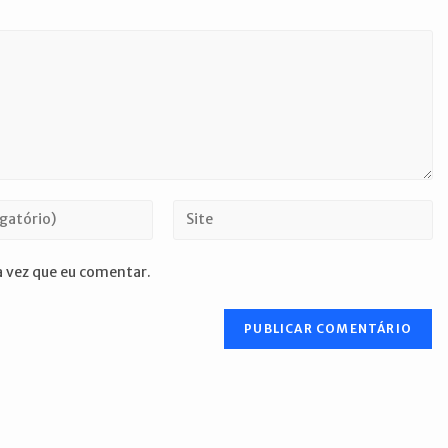
Digite
o
URL
 vez que eu comentar.
do
seu
site
(opcional)