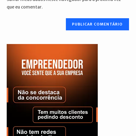
para
seu
que eu comentar.
comentar
site
(opcional)