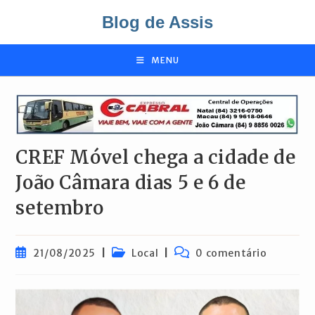
Ir
Blog de Assis
para
o
conteúdo
MENU
CREF Móvel chega a cidade de
João Câmara dias 5 e 6 de
setembro
Post
Categoria
Comentários
21/08/2025
Local
0 comentário
publicado:
do
do
post:
post: