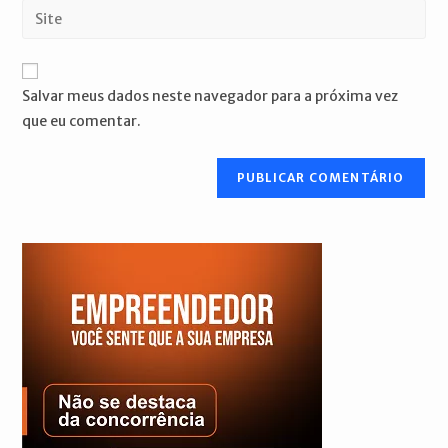
endereço
Digite
de
de
o
usuário
e-
URL
para
mail
do
comentar
Salvar meus dados neste navegador para a próxima vez
para
seu
que eu comentar.
comentar
site
(opcional)