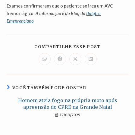
Exames confirmaram que o paciente sofreu um AVC
hemorrágico.
A informação é do Blog do
Dalgtro
Emenrenciano
COMPARTILH
COMPARTILHE ESSE POST
ESTE
CONTEÚDO
Abre
Abre
Abre
Abre
em
em
em
em
uma
uma
uma
uma
nova
nova
nova
nova
janela
janela
janela
janela
VOCÊ TAMBÉM PODE GOSTAR
Homem ateia fogo na própria moto após
apreensão do CPRE na Grande Natal
17/08/2025