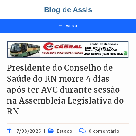
Ir
Blog de Assis
para
o
conteúdo
MENU
Presidente do Conselho de
Saúde do RN morre 4 dias
após ter AVC durante sessão
na Assembleia Legislativa do
RN
Post
Categoria
Comentários
17/08/2025
Estado
0 comentário