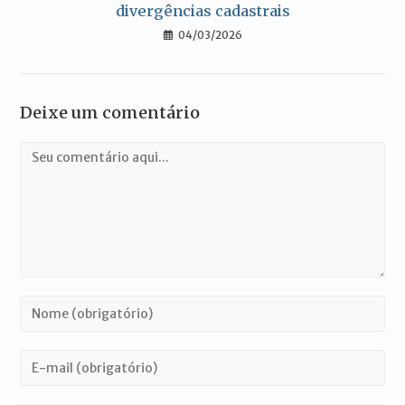
divergências cadastrais
04/03/2026
Deixe um comentário
Comentário
Digite
seu
nome
Digite
ou
seu
nome