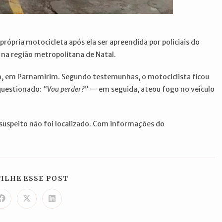
pria motocicleta após ela ser apreendida por policiais do
na região metropolitana de Natal.
m, em Parnamirim. Segundo testemunhas, o motociclista ficou
 questionado:
“Vou perder?”
— em seguida, ateou fogo no veículo
 suspeito não foi localizado. Com informações do
COMPARTILHAR
ILHE ESSE POST
ESTE
CONTEÚDO
Abre
Abre
Abre
em
em
em
uma
uma
uma