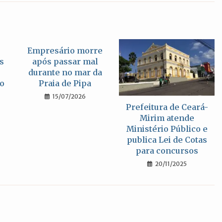
nova
nova
nova
janela
janela
janela
Empresário morre
s
após passar mal
durante no mar da
no
Praia de Pipa
15/07/2026
Prefeitura de Ceará-
Mirim atende
Ministério Público e
publica Lei de Cotas
para concursos
20/11/2025