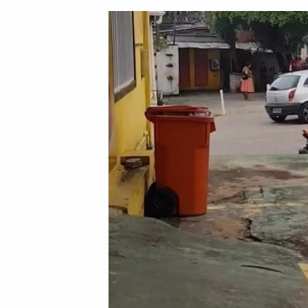
post:
post: