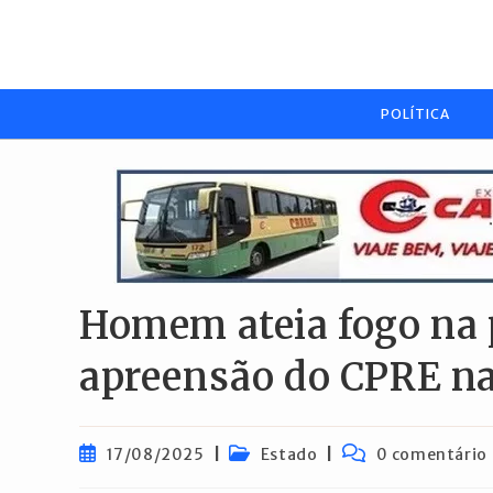
Ir
para
o
conteúdo
POLÍTICA
Homem ateia fogo na 
apreensão do CPRE na
Post
Categoria
Comentários
17/08/2025
Estado
0 comentário
publicado:
do
do