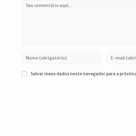
Comentário
Digite
Digite
seu
seu
nome
endereço
Salvar meus dados neste navegador para a próxima
ou
de
nome
e-
de
mail
usuário
para
para
comentar
comentar