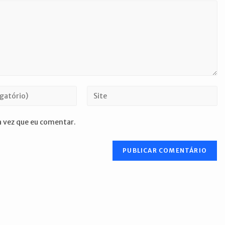
Digite
o
URL
 vez que eu comentar.
do
seu
site
(opcional)