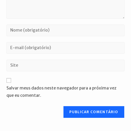
Digite
seu
nome
Digite
ou
seu
nome
endereço
Digite
de
de
o
usuário
e-
URL
para
mail
do
comentar
Salvar meus dados neste navegador para a próxima vez
para
seu
que eu comentar.
comentar
site
(opcional)