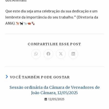
dos Animais!
Que este dia seja uma celebração da sua dedicação e um
lembrete da importância do seu trabalho.” (Diretoria da
AMA).
COMPARTILH
COMPARTILHE ESSE POST
ESTE
CONTEÚDO
Abre
Abre
Abre
Abre
em
em
em
em
uma
uma
uma
uma
nova
nova
nova
nova
janela
janela
janela
janela
VOCÊ TAMBÉM PODE GOSTAR
Sessão ordinária da Câmara de Vereadores de
João Câmara, 12/05/2025
12/05/2025