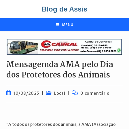
Ir
Blog de Assis
para
o
conteúdo
MENU
Mensagemda AMA pelo Dia
dos Protetores dos Animais
Post
Categoria
Comentários
10/08/2025
Local
0 comentário
publicado:
do
do
post:
post:
“A todos os protetores dos animais, a AMA (Associação