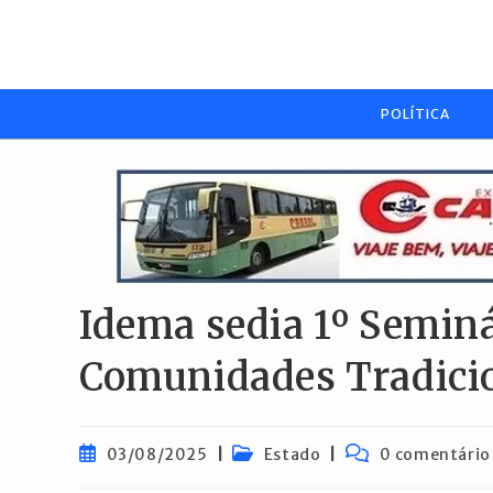
Ir
para
o
conteúdo
POLÍTICA
Idema sedia 1º Seminá
Comunidades Tradici
Post
Categoria
Comentários
03/08/2025
Estado
0 comentário
publicado:
do
do