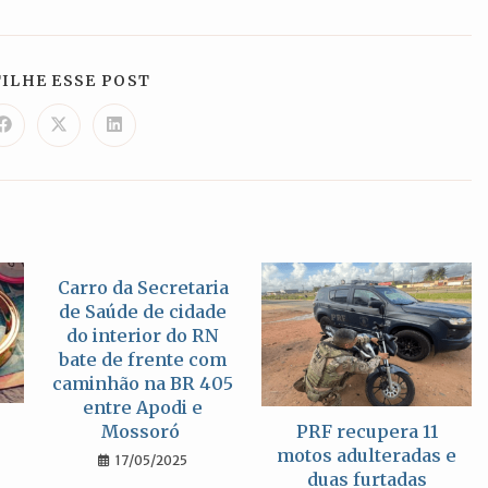
COMPARTILHAR
ILHE ESSE POST
ESTE
CONTEÚDO
Abre
Abre
Abre
em
em
em
uma
uma
uma
nova
nova
nova
janela
janela
janela
Carro da Secretaria
de Saúde de cidade
do interior do RN
bate de frente com
caminhão na BR 405
entre Apodi e
Mossoró
PRF recupera 11
motos adulteradas e
17/05/2025
duas furtadas