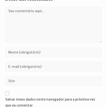
Comentário
Digite
seu
nome
Digite
ou
seu
nome
endereço
Digite
de
de
o
usuário
e-
URL
para
mail
do
comentar
Salvar meus dados neste navegador para a próxima vez
para
seu
que eu comentar.
comentar