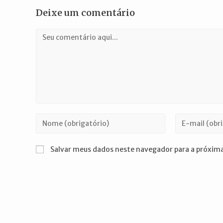
Deixe um comentário
Comentário
Digite
Digite
seu
seu
nome
endereço
Salvar meus dados neste navegador para a próxima
ou
de
nome
e-
de
mail
usuário
para
para
comentar
comentar