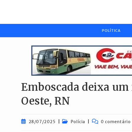
Ir
para
o
conteúdo
POLÍTICA
Emboscada deixa um m
Oeste, RN
Post
Categoria
Comentários
28/07/2025
Polícia
0 comentário
publicado:
do
do