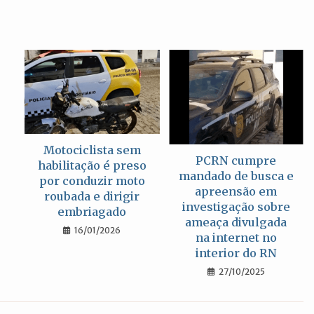
janela
janela
janela
Motociclista sem
PCRN cumpre
habilitação é preso
mandado de busca e
por conduzir moto
apreensão em
roubada e dirigir
investigação sobre
embriagado
ameaça divulgada
16/01/2026
na internet no
interior do RN
27/10/2025