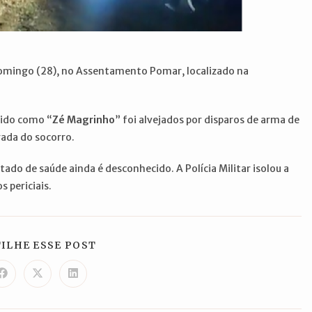
domingo (28), no Assentamento Pomar, localizado na
ido como “
Zé Magrinho
” foi alvejados por disparos de arma de
gada do socorro.
ado de saúde ainda é desconhecido. A Polícia Militar isolou a
 periciais.
COMPARTILHAR
ILHE ESSE POST
ESTE
CONTEÚDO
Abre
Abre
Abre
em
em
em
uma
uma
uma
nova
nova
nova