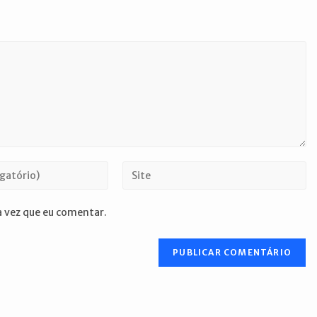
Digite
o
URL
 vez que eu comentar.
do
seu
site
(opcional)