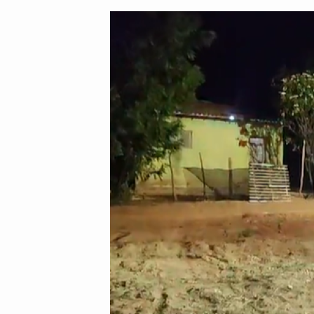
post:
post: