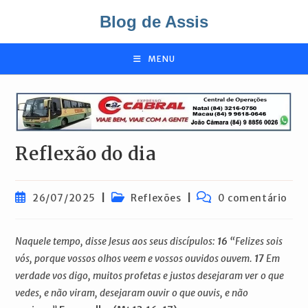
Ir
Blog de Assis
para
o
conteúdo
MENU
Reflexão do dia
Post
Categoria
Comentários
26/07/2025
Reflexões
0 comentário
publicado:
do
do
post:
post:
Naquele tempo, disse Jesus aos seus discípulos:
16
“Felizes sois
vós, porque vossos olhos veem e vossos ouvidos ouvem.
17
Em
verdade vos digo, muitos profetas e justos desejaram ver o que
vedes, e não viram, desejaram ouvir o que ouvis, e não