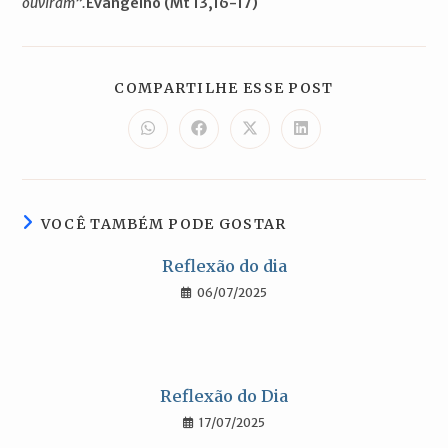
ouviram”.
Evangelho (Mt 13,16-17)
COMPARTILH
COMPARTILHE ESSE POST
ESTE
CONTEÚDO
Abre
Abre
Abre
Abre
em
em
em
em
uma
uma
uma
uma
nova
nova
nova
nova
janela
janela
janela
janela
VOCÊ TAMBÉM PODE GOSTAR
Reflexão do dia
06/07/2025
Reflexão do Dia
17/07/2025