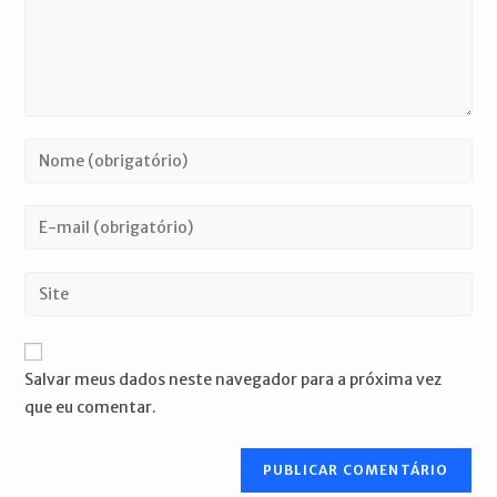
Digite
seu
nome
Digite
ou
seu
nome
endereço
Digite
de
de
o
usuário
e-
URL
para
mail
do
comentar
Salvar meus dados neste navegador para a próxima vez
para
seu
que eu comentar.
comentar
site
(opcional)