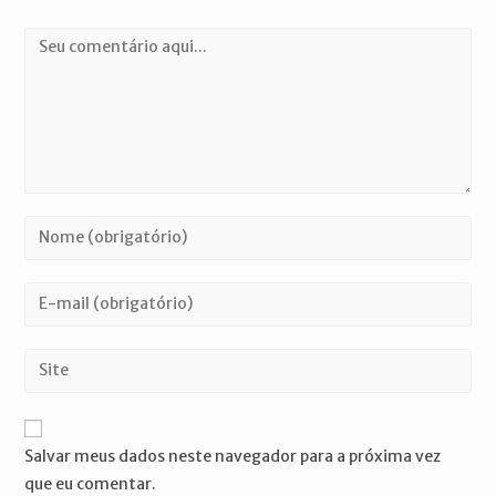
Comentário
Digite
seu
nome
Digite
ou
seu
nome
endereço
Digite
de
de
o
usuário
e-
URL
para
mail
do
comentar
Salvar meus dados neste navegador para a próxima vez
para
seu
que eu comentar.
comentar