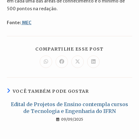
em cada uma das áreas de conhecimento e o mínimo de
500 pontos na redação.
Fonte:
MEC
COMPARTILH
COMPARTILHE ESSE POST
ESTE
CONTEÚDO
Abre
Abre
Abre
Abre
em
em
em
em
uma
uma
uma
uma
nova
nova
nova
nova
janela
janela
janela
janela
VOCÊ TAMBÉM PODE GOSTAR
Edital de Projetos de Ensino contempla cursos
de Tecnologia e Engenharia do IFRN
09/09/2025