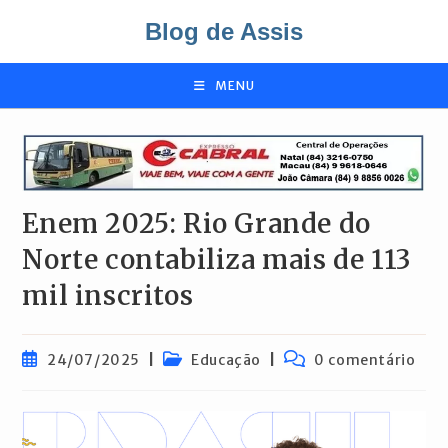
Ir
Blog de Assis
para
o
conteúdo
MENU
Enem 2025: Rio Grande do
Norte contabiliza mais de 113
mil inscritos
Post
Categoria
Comentários
24/07/2025
Educação
0 comentário
publicado:
do
do
post:
post: