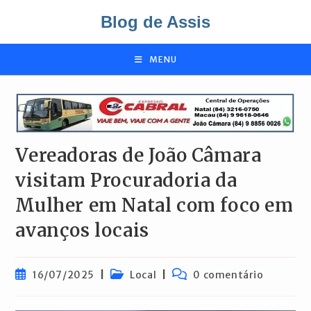
Ir
Blog de Assis
para
o
conteúdo
MENU
Vereadoras de João Câmara
visitam Procuradoria da
Mulher em Natal com foco em
avanços locais
Post
Categoria
Comentários
16/07/2025
Local
0 comentário
publicado:
do
do
post:
post: