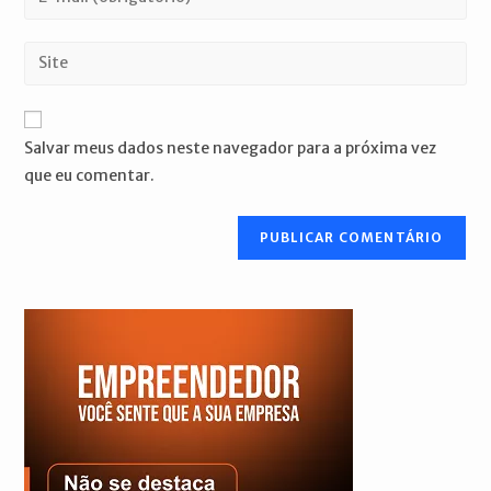
ou
seu
nome
endereço
Digite
de
de
o
usuário
e-
URL
para
mail
do
comentar
Salvar meus dados neste navegador para a próxima vez
para
seu
que eu comentar.
comentar
site
(opcional)