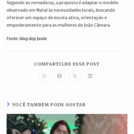
Segundo as vereadoras, a proposta é adaptar o modelo
observado em Natal às necessidades locais, buscando
oferecer um espaço de escuta ativa, orientação e
empoderamento para as mulheres de João Câmara.
Fonte: blog dop Jasão
COMPARTILH
COMPARTILHE ESSE POST
ESTE
CONTEÚDO
Abre
Abre
Abre
Abre
em
em
em
em
uma
uma
uma
uma
nova
nova
nova
nova
janela
janela
janela
janela
VOCÊ TAMBÉM PODE GOSTAR