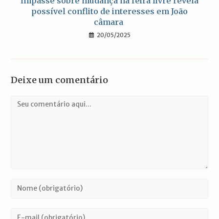
Impasse sobre mudança na feira livre revela
possível conflito de interesses em João
câmara
20/05/2025
Deixe um comentário
Comentário
Digite
seu
nome
Digite