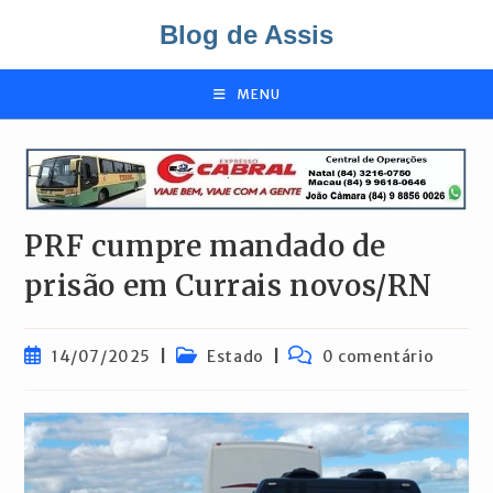
Ir
Blog de Assis
para
o
conteúdo
MENU
PRF cumpre mandado de
prisão em Currais novos/RN
Post
Categoria
Comentários
14/07/2025
Estado
0 comentário
publicado:
do
do
post:
post: