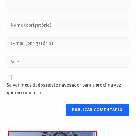
Digite
seu
nome
Digite
ou
seu
nome
endereço
Digite
de
de
o
usuário
e-
URL
para
mail
do
comentar
Salvar meus dados neste navegador para a próxima vez
para
seu
que eu comentar.
comentar
site
(opcional)