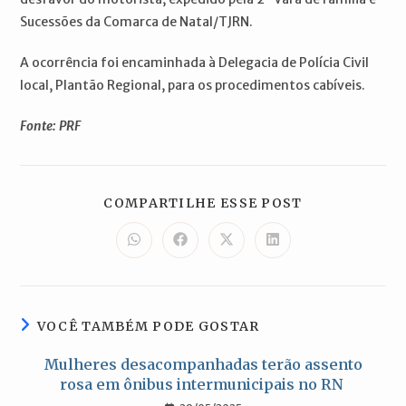
Sucessões da Comarca de Natal/TJRN.
A ocorrência foi encaminhada à Delegacia de Polícia Civil
local, Plantão Regional, para os procedimentos cabíveis.
Fonte: PRF
COMPARTILH
COMPARTILHE ESSE POST
ESTE
CONTEÚDO
Abre
Abre
Abre
Abre
em
em
em
em
uma
uma
uma
uma
nova
nova
nova
nova
janela
janela
janela
janela
VOCÊ TAMBÉM PODE GOSTAR
Mulheres desacompanhadas terão assento
rosa em ônibus intermunicipais no RN