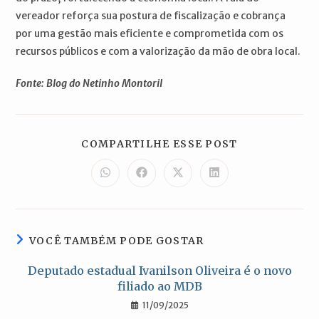
vereador reforça sua postura de fiscalização e cobrança
por uma gestão mais eficiente e comprometida com os
recursos públicos e com a valorização da mão de obra local.
Fonte: Blog do Netinho Montoril
COMPARTILH
COMPARTILHE ESSE POST
ESTE
CONTEÚDO
Abre
Abre
Abre
Abre
em
em
em
em
uma
uma
uma
uma
nova
nova
nova
nova
janela
janela
janela
janela
VOCÊ TAMBÉM PODE GOSTAR
Deputado estadual Ivanilson Oliveira é o novo
filiado ao MDB
11/09/2025