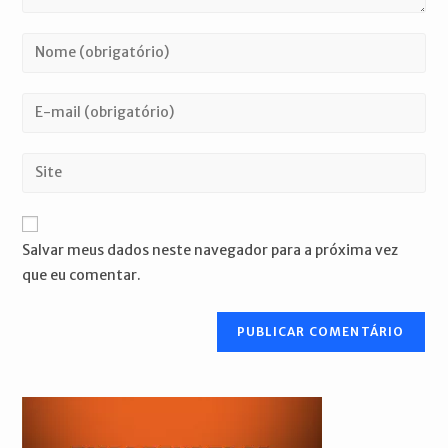
Digite
seu
nome
Digite
ou
seu
nome
endereço
Digite
de
de
o
usuário
e-
URL
para
mail
do
comentar
Salvar meus dados neste navegador para a próxima vez
para
seu
que eu comentar.
comentar
site
(opcional)