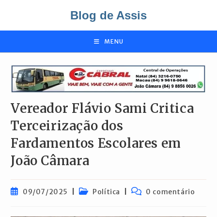
Ir
Blog de Assis
para
o
conteúdo
MENU
Vereador Flávio Sami Critica
Terceirização dos
Fardamentos Escolares em
João Câmara
Post
Categoria
Comentários
09/07/2025
Política
0 comentário
publicado:
do
do
post:
post: