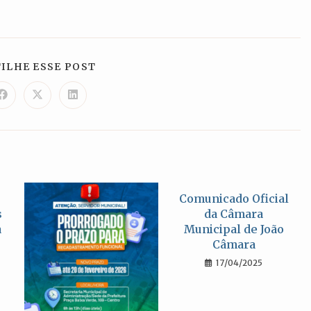
COMPARTILHAR
ILHE ESSE POST
ESTE
CONTEÚDO
Abre
Abre
Abre
em
em
em
uma
uma
uma
nova
nova
nova
janela
janela
janela
Comunicado Oficial
s
da Câmara
a
Municipal de João
Câmara
17/04/2025