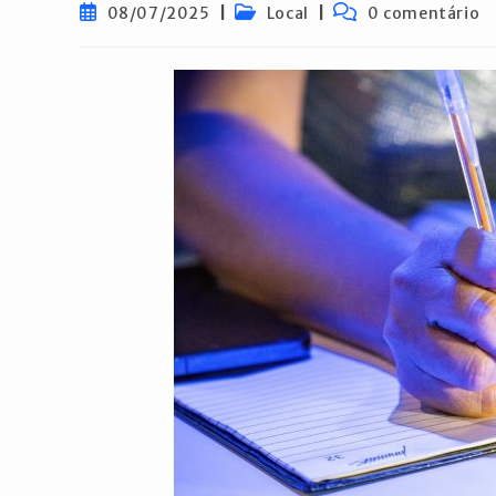
Post
Categoria
Comentários
08/07/2025
Local
0 comentário
publicado:
do
do
post:
post: