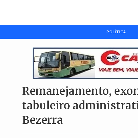
Ir
para
o
conteúdo
POLÍTICA
Remanejamento, exon
tabuleiro administrat
Bezerra