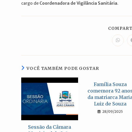
cargo de
Coordenadora de Vigilância Sanitária
.
COMPART
Abre
em
uma
nova
janela
VOCÊ TAMBÉM PODE GOSTAR
Família Souza
comemora 92 ano
da matriarca Mari
Luiz de Souza
28/09/2025
Sessão da Câmara