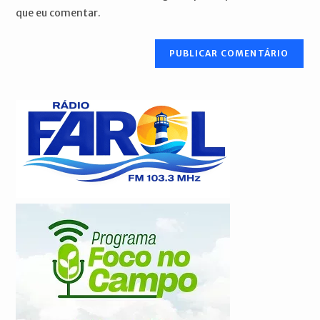
seu
que eu comentar.
comentar
site
(opcional)