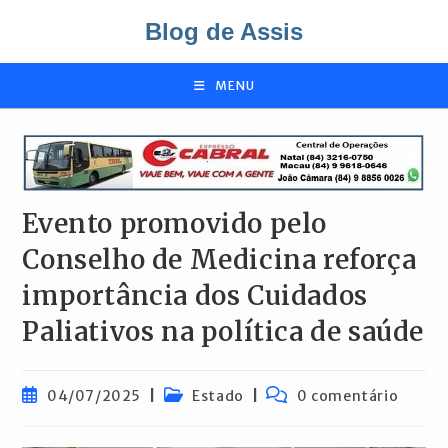
Ir
Blog de Assis
para
o
conteúdo
MENU
Evento promovido pelo
Conselho de Medicina reforça
importância dos Cuidados
Paliativos na política de saúde
Post
Categoria
Comentários
04/07/2025
Estado
0 comentário
publicado:
do
do
post:
post: