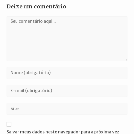
Deixe um comentário
Comentário
Digite
seu
nome
Digite
ou
seu
nome
endereço
Digite
de
de
o
usuário
e-
URL
para
mail
do
comentar
Salvar meus dados neste navegador para a próxima vez
para