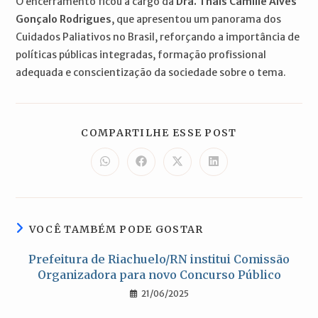
O encerramento ficou a cargo da
Dra. Thaís Camille Alves
Gonçalo Rodrigues
, que apresentou um panorama dos
Cuidados Paliativos no Brasil, reforçando a importância de
políticas públicas integradas, formação profissional
adequada e conscientização da sociedade sobre o tema.
COMPARTILH
COMPARTILHE ESSE POST
ESTE
CONTEÚDO
Abre
Abre
Abre
Abre
em
em
em
em
uma
uma
uma
uma
nova
nova
nova
nova
janela
janela
janela
janela
VOCÊ TAMBÉM PODE GOSTAR
Prefeitura de Riachuelo/RN institui Comissão
Organizadora para novo Concurso Público
21/06/2025