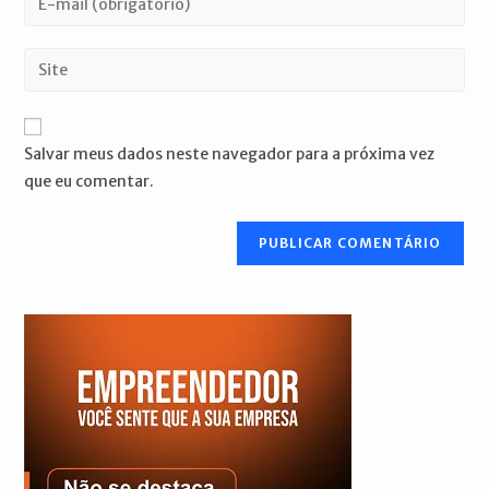
ou
seu
nome
endereço
Digite
de
de
o
usuário
e-
URL
para
mail
do
comentar
Salvar meus dados neste navegador para a próxima vez
para
seu
que eu comentar.
comentar
site
(opcional)