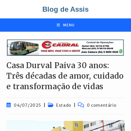
Ir
Blog de Assis
para
o
conteúdo
MENU
Casa Durval Paiva 30 anos:
Três décadas de amor, cuidado
e transformação de vidas
Post
Categoria
Comentários
04/07/2025
Estado
0 comentário
publicado:
do
do
post:
post: