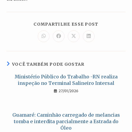
COMPARTILH
COMPARTILHE ESSE POST
ESTE
CONTEÚDO
Abre
Abre
Abre
Abre
em
em
em
em
uma
uma
uma
uma
nova
nova
nova
nova
janela
janela
janela
janela
VOCÊ TAMBÉM PODE GOSTAR
Ministério Público do Trabalho -RN realiza
inspeção no Terminal Salineiro Intersal
27/01/2026
Guamaré: Caminhão carregado de melancias
tomba e interdita parcialmente a Estrada do
Óleo