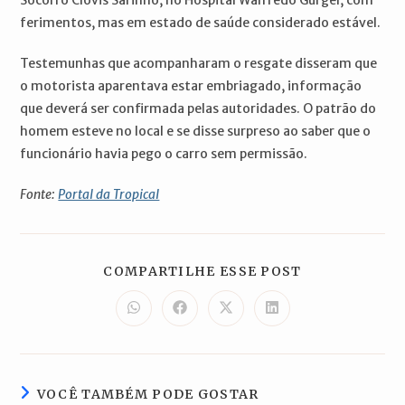
ferimentos, mas em estado de saúde considerado estável.
Testemunhas que acompanharam o resgate disseram que
o motorista aparentava estar embriagado, informação
que deverá ser confirmada pelas autoridades. O patrão do
homem esteve no local e se disse surpreso ao saber que o
funcionário havia pego o carro sem permissão.
Fonte:
Portal da Tropical
COMPARTILH
COMPARTILHE ESSE POST
ESTE
CONTEÚDO
Abre
Abre
Abre
Abre
em
em
em
em
uma
uma
uma
uma
nova
nova
nova
nova
janela
janela
janela
janela
VOCÊ TAMBÉM PODE GOSTAR