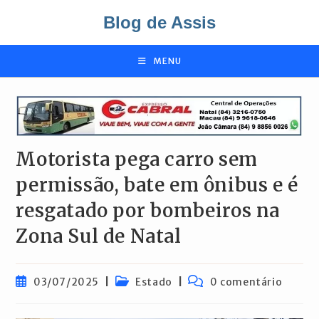
Ir
Blog de Assis
para
o
conteúdo
MENU
Motorista pega carro sem
permissão, bate em ônibus e é
resgatado por bombeiros na
Zona Sul de Natal
Post
Categoria
Comentários
03/07/2025
Estado
0 comentário
publicado:
do
do
post:
post: