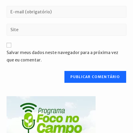
nome
Digite
ou
seu
nome
endereço
Digite
de
de
o
usuário
e-
URL
para
mail
do
comentar
Salvar meus dados neste navegador para a próxima vez
para
seu
que eu comentar.
comentar
site
(opcional)