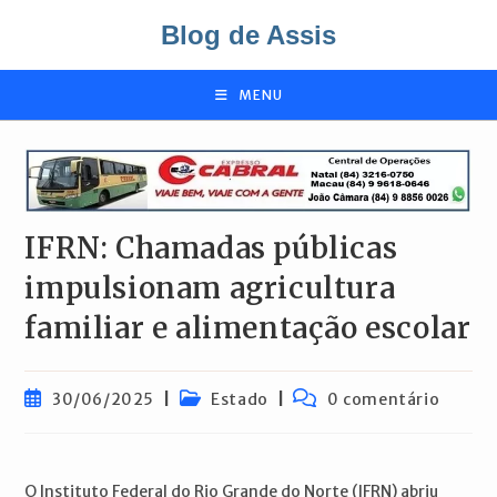
Ir
Blog de Assis
para
o
conteúdo
MENU
IFRN: Chamadas públicas
impulsionam agricultura
familiar e alimentação escolar
Post
Categoria
Comentários
30/06/2025
Estado
0 comentário
publicado:
do
do
post:
post:
O Instituto Federal do Rio Grande do Norte (IFRN) abriu