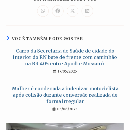
ESTE
CONTEÚDO
Abre
Abre
Abre
Abre
em
em
em
em
uma
uma
uma
uma
nova
nova
nova
nova
janela
janela
janela
janela
VOCÊ TAMBÉM PODE GOSTAR
Carro da Secretaria de Saúde de cidade do
interior do RN bate de frente com caminhão
na BR 405 entre Apodi e Mossoró
17/05/2025
Mulher é condenada a indenizar motociclista
após colisão durante conversão realizada de
forma irregular
05/06/2025