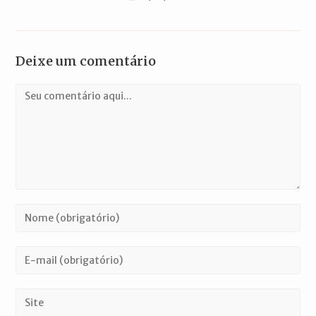
Deixe um comentário
Comentário
Digite
seu
nome
Digite
ou
seu
nome
endereço
Digite
de
de
o