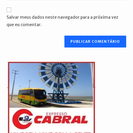
usuário
e-
URL
para
mail
do
comentar
Salvar meus dados neste navegador para a próxima vez
para
seu
que eu comentar.
comentar
site
(opcional)