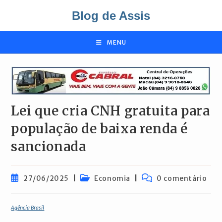
Ir
Blog de Assis
para
o
conteúdo
MENU
Lei que cria CNH gratuita para
população de baixa renda é
sancionada
Post
Categoria
Comentários
27/06/2025
Economia
0 comentário
publicado:
do
do
post:
post:
Agência Brasil