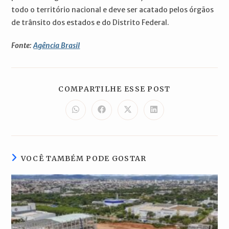
todo o território nacional e deve ser acatado pelos órgãos
de trânsito dos estados e do Distrito Federal.
Fonte:
Agência Brasil
COMPARTILH
COMPARTILHE ESSE POST
ESTE
CONTEÚDO
Abre
Abre
Abre
Abre
em
em
em
em
uma
uma
uma
uma
nova
nova
nova
nova
janela
janela
janela
janela
VOCÊ TAMBÉM PODE GOSTAR