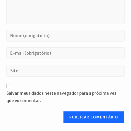
Digite
seu
nome
Digite
ou
seu
nome
endereço
Digite
de
de
o
usuário
e-
URL
para
mail
do
comentar
Salvar meus dados neste navegador para a próxima vez
para
seu
que eu comentar.
comentar
site
(opcional)