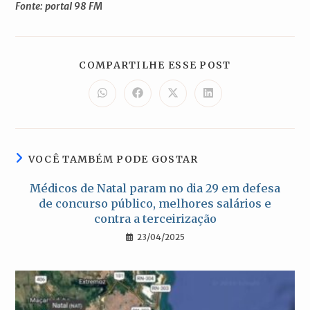
Fonte: portal 98 FM
COMPARTILH
COMPARTILHE ESSE POST
ESTE
CONTEÚDO
Abre
Abre
Abre
Abre
em
em
em
em
uma
uma
uma
uma
nova
nova
nova
nova
janela
janela
janela
janela
VOCÊ TAMBÉM PODE GOSTAR
Médicos de Natal param no dia 29 em defesa
de concurso público, melhores salários e
contra a terceirização
23/04/2025