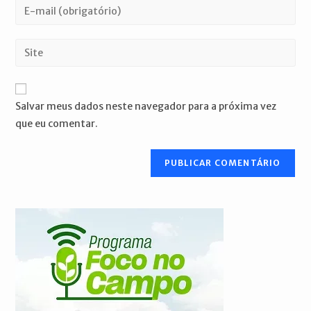
Digite
ou
seu
nome
endereço
Digite
de
de
o
usuário
e-
URL
para
mail
do
comentar
Salvar meus dados neste navegador para a próxima vez
para
seu
que eu comentar.
comentar
site
(opcional)