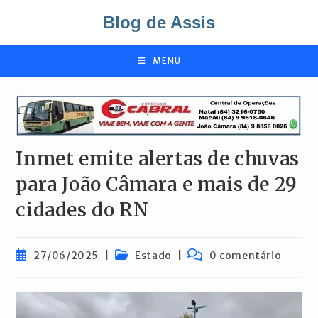
Ir
Blog de Assis
para
o
conteúdo
MENU
Inmet emite alertas de chuvas
para João Câmara e mais de 29
cidades do RN
Post
Categoria
Comentários
27/06/2025
Estado
0 comentário
publicado:
do
do
post:
post: